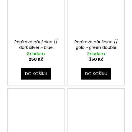
Papírové náušnice //
Papírové náušnice //
dark silver ~ blue
gold ~ green double
simple
Skladem
Skladem
250 Kč
350 Kč
DO KOŠÍKU
DO KOŠÍKU