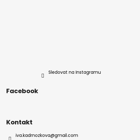
v
ý
p
i
s
u
Sledovat na Instagramu
Facebook
Kontakt
iva.kadrnozkova
@
gmail.com