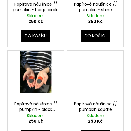
č
ů
o
Papírové náušnice //
Papírové náušnice //
u
pumpkin ~ beige circle
pumpkin ~ shine
d
j
Skladem
Skladem
u
e
250 Kč
350 Kč
m
k
e
t
DO KOŠÍKU
DO KOŠÍKU
ů
PAPÍROVÁ
LEDVINKA
S
LANEM
//
OCEAN
+
PINK
1
190
Kč
Papírové náušnice //
Papírové náušnice //
pumpkin ~ black
pumpkin square
double circle
Skladem
Skladem
250 Kč
250 Kč