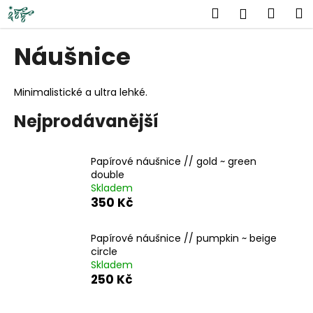
K
Přejít
Hledat
Náku
M
Přihlášen
na
o
obsah
Zpět
Zpět
košík
š
Náušnice
í
C
k
o
Minimalistické a ultra lehké.
p
Nejprodávanější
o
t
Papírové náušnice // gold ~ green
ř
double
e
Skladem
b
350 Kč
u
j
Papírové náušnice // pumpkin ~ beige
circle
e
Skladem
t
250 Kč
e
n