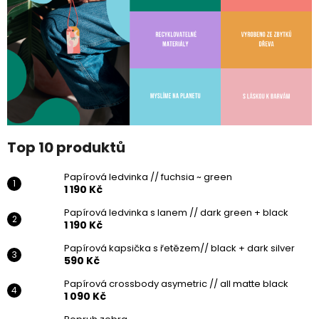
Top 10 produktů
Papírová ledvinka // fuchsia ~ green
1 190 Kč
Papírová ledvinka s lanem // dark green + black
1 190 Kč
Papírová kapsička s řetězem// black + dark silver
590 Kč
Papírová crossbody asymetric // all matte black
1 090 Kč