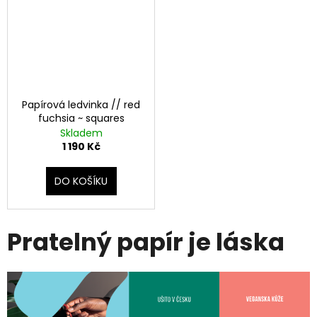
Papírová ledvinka // red
fuchsia ~ squares
Skladem
1 190 Kč
DO KOŠÍKU
Pratelný papír je láska