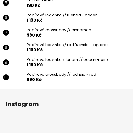
Popruh zebra
190 Kč
Papírová ledvinka // fuchsia ~ ocean
1 190 Kč
Papírová crossbody // cinnamon
990 Kč
Papírová ledvinka // red fuchsia ~ squares
1 190 Kč
Papírová ledvinka s lanem // ocean + pink
1 190 Kč
Papírová crossbody // fuchsia ~ red
990 Kč
Z
á
Instagram
p
a
t
í