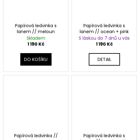
í
a
r
j
í
j
Papírová ledvinka s
Papírová ledvinka s
t
lanem // meloun
lanem // ocean + pink
e
Skladem
S láskou do 7 dnů u vás
?
1 190 Kč
1 190 Kč
l
á
DO KOŠÍKU
DETAIL
s
HLEDAT
k
a
D
o
p
o
r
u
Papírová ledvinka //
Papírová ledvinka s