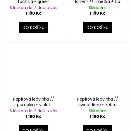
č
fuchsia ~ green
lanem // limetka + lila
u
S láskou do 7 dnů u vás
Skladem
j
1 190 Kč
1 190 Kč
e
m
DO KOŠÍKU
DO KOŠÍKU
e
PAPÍROVÁ
LEDVINKA
S
LANEM
//
OCEAN
+
PINK
1
190
Papírová ledvinka //
Papírová ledvinka //
Kč
pumpkin ~ violet
sweet lime ~ zebra
S láskou do 7 dnů u vás
Skladem
1 190 Kč
1 190 Kč
DO KOŠÍKU
DO KOŠÍKU