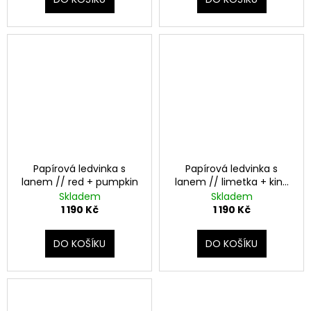
Papírová ledvinka s
Papírová ledvinka s
lanem // red + pumpkin
lanem // limetka + king
blue
Skladem
Skladem
1 190 Kč
1 190 Kč
DO KOŠÍKU
DO KOŠÍKU