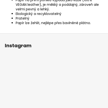
VEGAN leather), je měkký a poddajný, zároveň ale
velmi pevný a lehký.
Ekologický a recyklovatelný
Pratelný
Papír lze žehlit, nejlépe přes bavlněné plátno.
Z
á
Instagram
p
a
t
í