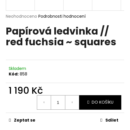
a
j
Průměrné
Neohodnoceno
Podrobnosti hodnocení
í
hodnocení
Papírová ledvinka //
produktu
t
je
?
red fuchsia ~ squares
0,0
z
5
hvězdiček.
HLEDAT
Skladem
Kód:
858
1 190 Kč
D
Měrná
o
DO KOŠÍKU
cena:
p
o
r
Zeptat se
Sdílet
u