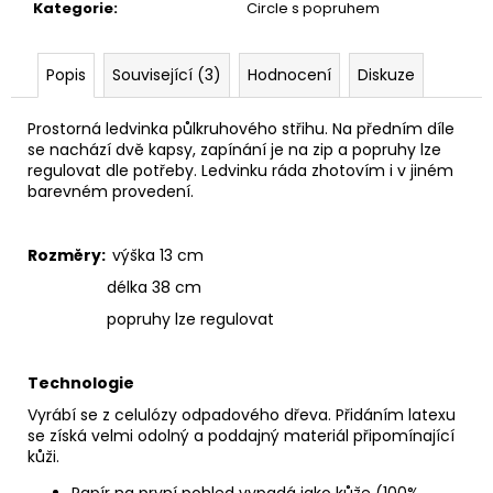
č
Kategorie
:
Circle s popruhem
u
j
e
Popis
Související (3)
Hodnocení
Diskuze
m
e
Prostorná ledvinka půlkruhového střihu. Na předním díle
se nachází dvě kapsy, zapínání je na zip a popruhy lze
regulovat dle potřeby. Ledvinku ráda zhotovím i v jiném
PAPÍROVÁ
barevném provedení.
KAPSIČKA
S
ŘETĚZEM//
Rozměry:
výška 13 cm
BLACK
+
délka 38 cm
DARK
SILVER
popruhy lze regulovat
590
Kč
Technologie
Vyrábí se z celulózy odpadového dřeva. Přidáním latexu
se získá velmi odolný a poddajný materiál připomínající
kůži.
Papír na první pohled vypadá jako kůže (100%