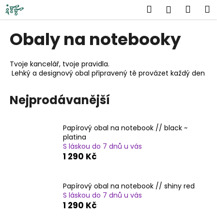
K
Přejít
Hledat
Náku
M
Přihlášen
na
o
obsah
Zpět
Zpět
košík
š
Obaly na notebooky
í
C
k
o
Tvoje kancelář, tvoje pravidla. 
 Lehký a designový obal připravený tě provázet každý den -
p
o
Nejprodávanější
t
ř
e
Papírový obal na notebook // black ~
platina
b
S láskou do 7 dnů u vás
u
1 290 Kč
j
e
Papírový obal na notebook // shiny red
t
S láskou do 7 dnů u vás
e
1 290 Kč
n