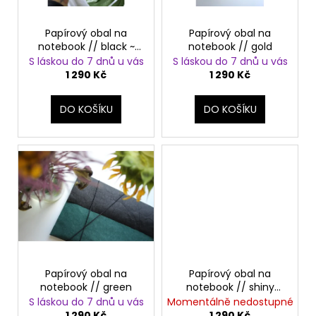
č
t
r
u
ů
j
o
Papírový obal na
Papírový obal na
e
notebook // black ~
notebook // gold
d
platina
S láskou do 7 dnů u vás
S láskou do 7 dnů u vás
m
u
1 290 Kč
1 290 Kč
e
k
t
DO KOŠÍKU
DO KOŠÍKU
PAPÍROVÁ
ů
KAPSIČKA
S
ŘETĚZEM//
BLACK
+
DARK
SILVER
590
Kč
Papírový obal na
Papírový obal na
notebook // green
notebook // shiny
black
S láskou do 7 dnů u vás
Momentálně nedostupné
1 290 Kč
1 290 Kč