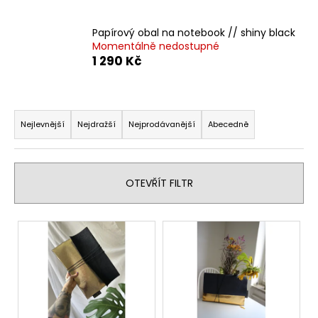
a
j
Papírový obal na notebook // shiny black
Momentálně nedostupné
í
1 290 Kč
t
?
Ř
a
Nejlevnější
Nejdražší
Nejprodávanější
Abecedně
z
e
HLEDAT
n
OTEVŘÍT FILTR
í
p
V
D
r
o
ý
o
p
p
d
o
i
r
u
s
u
k
p