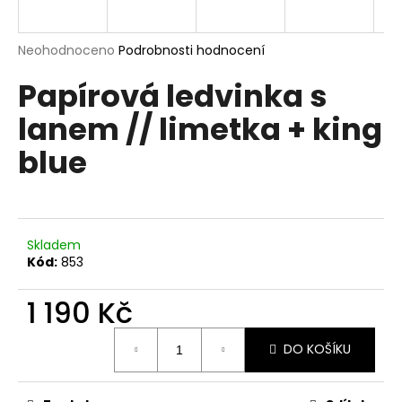
a
j
Průměrné
Neohodnoceno
Podrobnosti hodnocení
í
hodnocení
Papírová ledvinka s
produktu
t
je
?
lanem // limetka + king
0,0
z
blue
5
hvězdiček.
HLEDAT
Skladem
Kód:
853
D
1 190 Kč
o
p
Měrná
o
DO KOŠÍKU
cena:
r
u