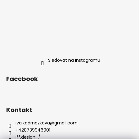
Sledovat na Instagramu
Facebook
Kontakt
iva.kadrnozkova
@
gmail.com
+420739946001
iff.design_/