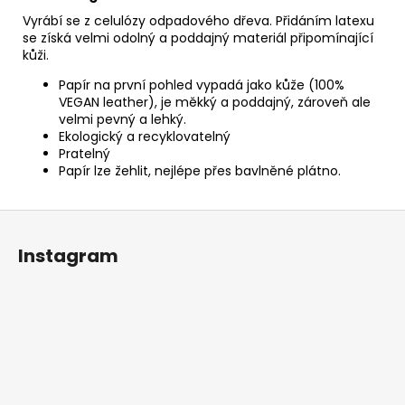
Vyrábí se z celulózy odpadového dřeva. Přidáním latexu
se získá velmi odolný a poddajný materiál připomínající
kůži.
Papír na první pohled vypadá jako kůže (100%
VEGAN leather), je měkký a poddajný, zároveň ale
velmi pevný a lehký.
Ekologický a recyklovatelný
Pratelný
Papír lze žehlit, nejlépe přes bavlněné plátno.
Z
á
Instagram
p
a
t
í