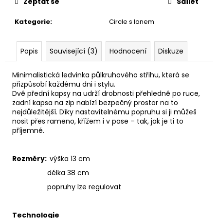
č
Zeptat se
Sdílet
u
j
Kategorie
:
Circle s lanem
e
m
Popis
Související (3)
Hodnocení
Diskuze
e
Minimalistická ledvinka půlkruhového střihu, která se
PAPÍROVÁ
přizpůsobí každému dni i stylu.
CROSSBODY
Dvě přední kapsy na udrží drobnosti přehledně po ruce,
//
zadní kapsa na zip nabízí bezpečný prostor na to
CINNAMON
nejdůležitější. Díky nastavitelnému popruhu si ji můžeš
990
nosit přes rameno, křížem i v pase – tak, jak je ti to
Kč
příjemné.
Rozměry:
výška 13 cm
délka 38 cm
popruhy lze regulovat
Technologie