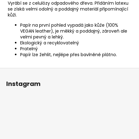
Vyrábí se z celulózy odpadového dřeva. Přidáním latexu
se získá velmi odolný a poddajný materiál připomínající
kůži.
Papír na první pohled vypadá jako kůže (100%
VEGAN leather), je měkký a poddajný, zároveň ale
velmi pevný a lehký.
Ekologický a recyklovatelný
Pratelný
Papír lze žehlit, nejlépe přes bavlněné plátno.
Z
á
Instagram
p
a
t
í