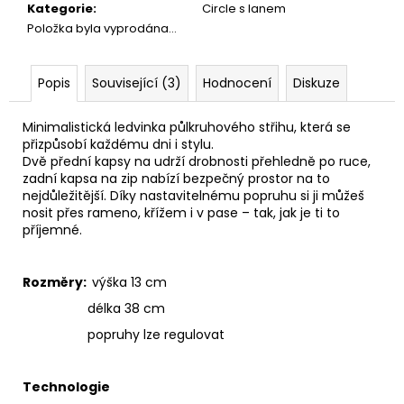
č
Kategorie
:
Circle s lanem
u
Položka byla vyprodána…
j
e
m
Popis
Související (3)
Hodnocení
Diskuze
e
Minimalistická ledvinka půlkruhového střihu, která se
přizpůsobí každému dni i stylu.
PAPÍROVÁ
Dvě přední kapsy na udrží drobnosti přehledně po ruce,
KAPSIČKA
zadní kapsa na zip nabízí bezpečný prostor na to
S
nejdůležitější. Díky nastavitelnému popruhu si ji můžeš
ŘETĚZEM//
nosit přes rameno, křížem i v pase – tak, jak je ti to
BLACK
příjemné.
+
DARK
SILVER
Rozměry:
výška 13 cm
590
Kč
délka 38 cm
popruhy lze regulovat
Technologie