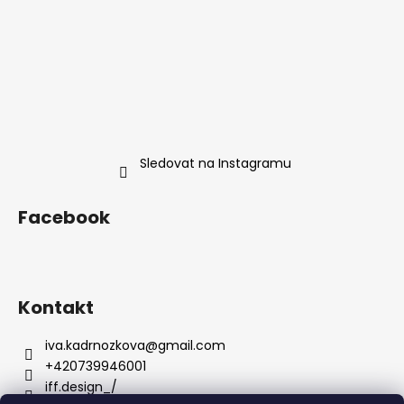
Sledovat na Instagramu
Facebook
Kontakt
iva.kadrnozkova
@
gmail.com
+420739946001
iff.design_/