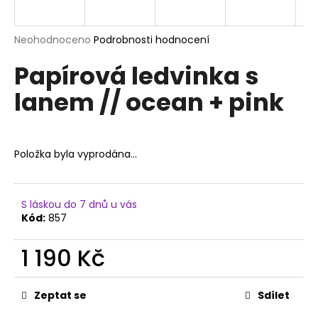
a
j
Průměrné
Neohodnoceno
Podrobnosti hodnocení
í
hodnocení
Papírová ledvinka s
produktu
t
je
?
lanem // ocean + pink
0,0
z
5
hvězdiček.
Položka byla vyprodána…
HLEDAT
S láskou do 7 dnů u vás
Kód:
857
D
o
1 190 Kč
p
o
Měrná
r
cena:
Zeptat se
Sdílet
u