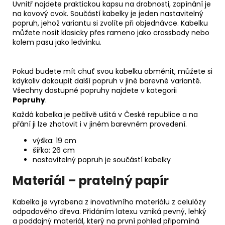
Uvnitř najdete praktickou kapsu na drobnosti, zapínání je
na kovový cvok. Součástí kabelky je jeden nastavitelný
popruh, jehož variantu si zvolíte při objednávce. Kabelku
můžete nosit klasicky přes rameno jako crossbody nebo
kolem pasu jako ledvinku.
Pokud budete mít chuť svou kabelku obměnit, můžete si
kdykoliv dokoupit další popruh v jiné barevné variantě.
Všechny dostupné popruhy najdete v kategorii
Popruhy
.
Každá kabelka je pečlivě ušitá v České republice a na
přání ji lze zhotovit i v jiném barevném provedení.
výška: 19 cm
šířka: 26 cm
nastavitelný popruh je součástí kabelky
Materiál – pratelný papír
Kabelka je vyrobena z inovativního materiálu z celulózy
odpadového dřeva. Přidáním latexu vzniká pevný, lehký
a poddajný materiál, který na první pohled připomíná