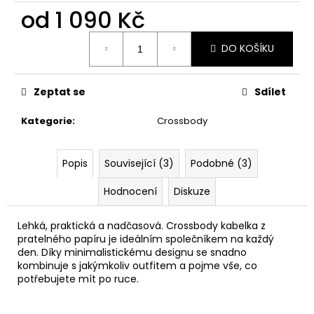
č
od
1 090 Kč
u
j
Měrná
e
DO KOŠÍKU
cena:
m
e
Zeptat se
Sdílet
PAPÍROVÁ
Kategorie
:
Crossbody
KAPSIČKA
S
ŘETĚZEM//
Popis
Související (3)
Podobné (3)
BLACK
+
DARK
Hodnocení
Diskuze
SILVER
590
Lehká, praktická a nadčasová. Crossbody kabelka z
Kč
pratelného papíru je ideálním společníkem na každý
den. Díky minimalistickému designu se snadno
kombinuje s jakýmkoliv outfitem a pojme vše, co
potřebujete mít po ruce.