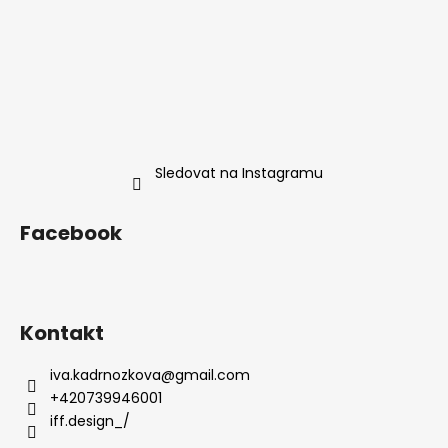
Sledovat na Instagramu
Facebook
Kontakt
iva.kadrnozkova
@
gmail.com
+420739946001
iff.design_/