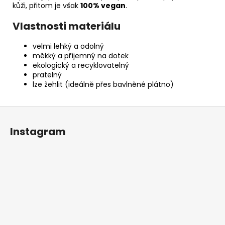
kůži, přitom je však
100% vegan
.
Vlastnosti materiálu
velmi lehký a odolný
měkký a příjemný na dotek
ekologický a recyklovatelný
pratelný
lze žehlit (ideálně přes bavlněné plátno)
Z
á
Instagram
p
a
t
í