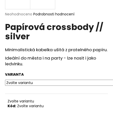
a
j
Průměrné
Neohodnoceno
Podrobnosti hodnocení
í
hodnocení
Papírová crossbody //
produktu
t
je
?
silver
0,0
z
5
hvězdiček.
Minimalistická kabelka ušitá z pratelného papíru.
Ideální do města i na party - lze nosit i jako
HLEDAT
ledvinku.
VARIANTA
D
o
p
o
Zvolte variantu
r
Kód:
Zvolte variantu
u