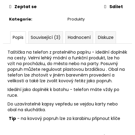
č
u
Zeptat se
Sdílet
j
Kategorie
:
Produkty
e
m
e
Popis
Související (3)
Hodnocení
Diskuze
PAPÍROVÁ
Taštička na telefon z pratelného papíru - ideální doplněk
LEDVINKA
na cesty. Velmi lehký módní a funkční produkt, lze ho
S
vzít na procházku, do města nebo na party. Posuvný
LANEM
popruh můžete regulovat plastovou brzdičkou . Obal na
//
telefon lze zhotovit v jiném barevném provedení a
OCEAN
velikosti a také lze zvolit kovový řetěz jako popruh.
+
PINK
Ideální jako doplněk k batohu - telefon máte vždy po
ruce.
1
190
Do uzavíratelné kapsy vepředu se vejdou karty nebo
Kč
obal na sluchátka.
Tip
- na kovový popruh lze za karabinu připnout klíče