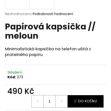
a
j
Průměrné
Neohodnoceno
Podrobnosti hodnocení
í
hodnocení
Papírová kapsička //
produktu
t
je
?
meloun
0,0
z
5
hvězdiček.
Minimalistická kapsička na telefon ušitá z
pratelného papíru
HLEDAT
Skladem
Kód:
373
D
o
490 Kč
p
o
Měrná
r
DO KOŠÍKU
cena:
u