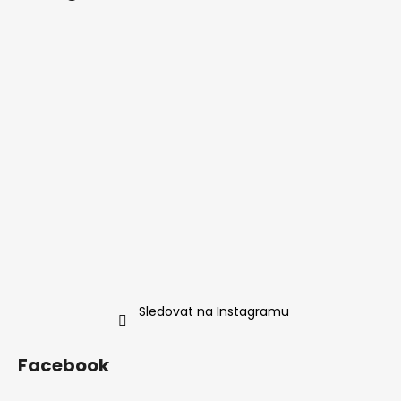
p
a
t
í
Sledovat na Instagramu
Facebook