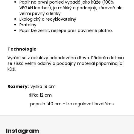
Papír na první pohled vypadá jako kůže (100%
VEGAN leather), je měkký a poddajný, zároveň ale
velmi pevný a lehký.
Ekologický a recyklovatelný
Pratelný
Papír lze žehlit, nejlépe přes bavlněné plátno.
Technologie
Vyrábí se z celulózy odpadového dřeva. Přidáním latexu
se získá velmi odolný a poddajný materiál připomínající
kůži.
Rozměry:
výška 19 cm
šířka 12 cm
popruh 140 cm - lze regulovat brzdičkou
Z
á
Instagram