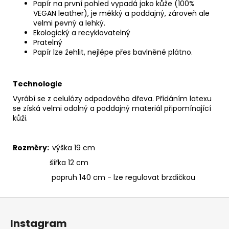
Papír na první pohled vypadá jako kůže (100%
VEGAN leather), je měkký a poddajný, zároveň ale
velmi pevný a lehký.
Ekologický a recyklovatelný
Pratelný
Papír lze žehlit, nejlépe přes bavlněné plátno.
Technologie
Vyrábí se z celulózy odpadového dřeva. Přidáním latexu
se získá velmi odolný a poddajný materiál připomínající
kůži.
Rozměry:
výška 19 cm
šířka 12 cm
popruh 140 cm - lze regulovat brzdičkou
Z
á
Instagram