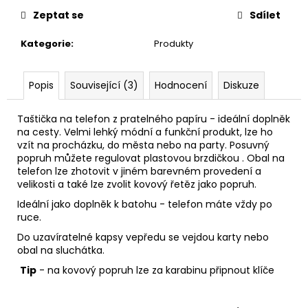
č
u
Zeptat se
Sdílet
j
Kategorie
:
Produkty
e
m
e
Popis
Související (3)
Hodnocení
Diskuze
PAPÍROVÁ
Taštička na telefon z pratelného papíru - ideální doplněk
KAPSIČKA
na cesty. Velmi lehký módní a funkční produkt, lze ho
S
vzít na procházku, do města nebo na party. Posuvný
ŘETĚZEM//
popruh můžete regulovat plastovou brzdičkou . Obal na
BLACK
telefon lze zhotovit v jiném barevném provedení a
+
velikosti a také lze zvolit kovový řetěz jako popruh.
DARK
SILVER
Ideální jako doplněk k batohu - telefon máte vždy po
ruce.
590
Kč
Do uzavíratelné kapsy vepředu se vejdou karty nebo
obal na sluchátka.
Tip
- na kovový popruh lze za karabinu připnout klíče