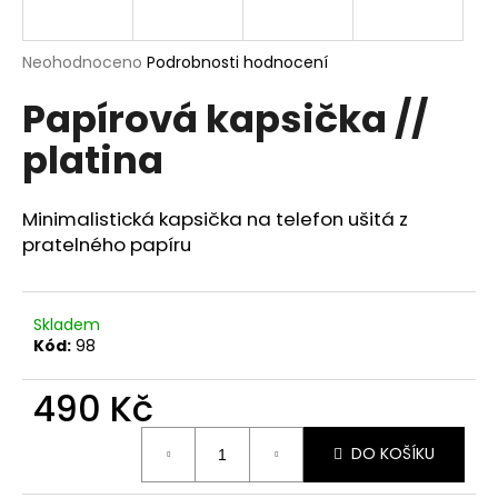
a
j
Průměrné
Neohodnoceno
Podrobnosti hodnocení
í
hodnocení
Papírová kapsička //
produktu
t
je
?
platina
0,0
z
5
hvězdiček.
Minimalistická kapsička na telefon ušitá z
pratelného papíru
HLEDAT
Skladem
Kód:
98
D
o
490 Kč
p
o
Měrná
r
DO KOŠÍKU
cena:
u