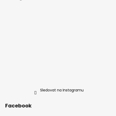
p
a
t
í
Sledovat na Instagramu
Facebook