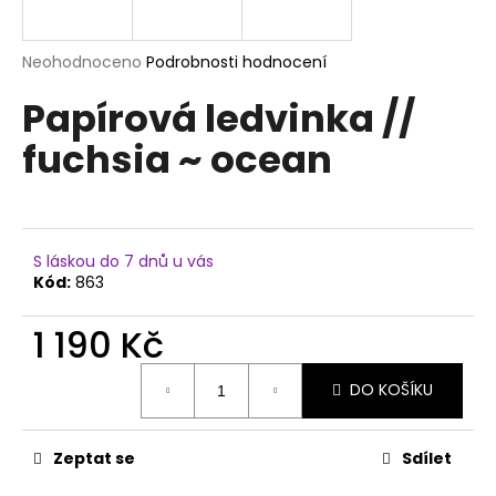
a
j
Průměrné
Neohodnoceno
Podrobnosti hodnocení
í
hodnocení
Papírová ledvinka //
produktu
t
je
?
fuchsia ~ ocean
0,0
z
5
hvězdiček.
HLEDAT
S láskou do 7 dnů u vás
Kód:
863
1 190 Kč
D
Měrná
o
DO KOŠÍKU
cena:
p
o
r
Zeptat se
Sdílet
u