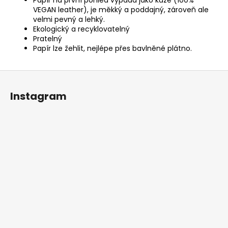
VEGAN leather), je měkký a poddajný, zároveň ale
velmi pevný a lehký.
Ekologický a recyklovatelný
Pratelný
Papír lze žehlit, nejlépe přes bavlněné plátno.
Z
á
Instagram
p
a
t
í