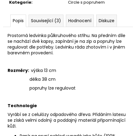
č
Kategorie
:
Circle s popruhem
u
j
e
Popis
Související (3)
Hodnocení
Diskuze
m
e
Prostorná ledvinka půlkruhového střihu. Na předním díle
se nachází dvě kapsy, zapínání je na zip a popruhy lze
regulovat dle potřeby. Ledvinku ráda zhotovím i v jiném
PAPÍROVÁ
barevném provedení.
CROSSBODY
ASYMETRIC
//
Rozměry:
výška 13 cm
ALL
MATTE
délka 38 cm
BLACK
popruhy lze regulovat
1
090
Kč
Technologie
Vyrábí se z celulózy odpadového dřeva. Přidáním latexu
se získá velmi odolný a poddajný materiál připomínající
kůži.
Papír na první pohled vypadá jako kůže (100%