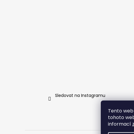
t
í
Sledovat na Instagramu
Tento web 
tohoto webu
informací