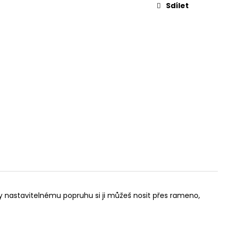
SBODY // CINNAMON
Sdílet
íky nastavitelnému popruhu si ji můžeš nosit přes rameno,