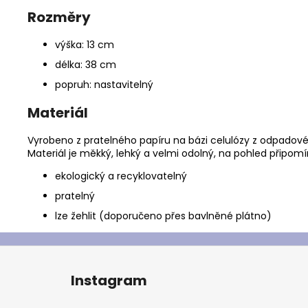
Rozměry
výška: 13 cm
délka: 38 cm
popruh: nastavitelný
Materiál
Vyrobeno z pratelného papíru na bázi celulózy z odpadov
Materiál je měkký, lehký a velmi odolný, na pohled připomí
ekologický a recyklovatelný
pratelný
lze žehlit (doporučeno přes bavlněné plátno)
Z
á
Instagram
p
a