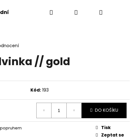
Hledat
Přihlášení
Nákupní
dní podmínky
košík
odnocení
vinka // gold
Kód:
193
DO KOŠÍKU
Následující
Tisk
s popruhem
Zeptat se