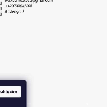
iva.kadrnozkova
@
gmail.com
+420739946001
iff.design_/
ouhlasím