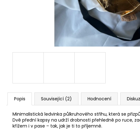
PAPÍROVÁ LEDVINKA // FUCHSIA ~
GREEN
1 190 Kč
Popis
Související (2)
Hodnocení
Disku
Minimalistická ledvinka půlkruhového střihu, která se přizp
Dvě přední kapsy na udrží drobnosti přehledně po ruce, zad
křížem i v pase – tak, jak je ti to příjemné.