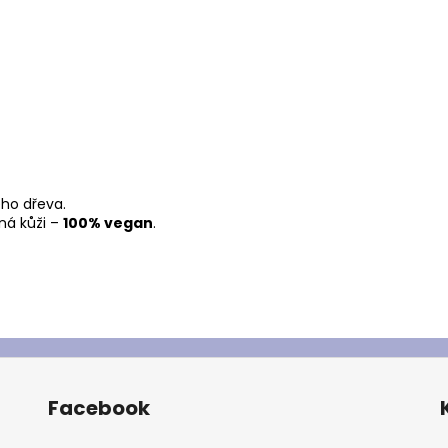
ého dřeva.
ná kůži –
100% vegan
.
Facebook