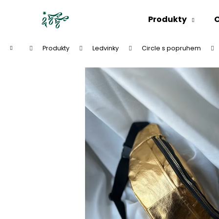
K
Přejít
na
o
Produkty
O
obsah
Zpět
Zpět
š
do
do
í
Domů
Produkty
Ledvinky
Circle s popruhem
k
obchodu
obchodu