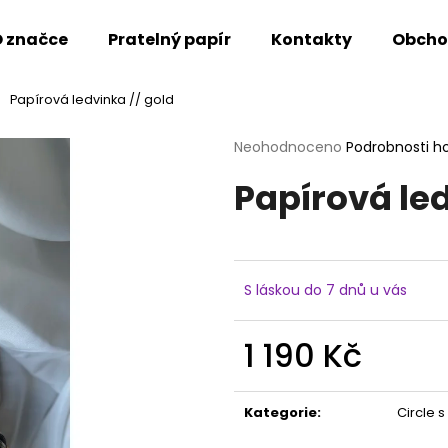
 značce
Pratelný papír
Kontakty
Obcho
Papírová ledvinka // gold
Co potřebujete najít?
Průměrné
Neohodnoceno
Podrobnosti h
hodnocení
Papírová led
produktu
HLEDAT
je
0,0
z
5
Doporučujeme
hvězdiček.
S láskou do 7 dnů u vás
1 190 Kč
Měrná
cena:
Kategorie
:
Circle 