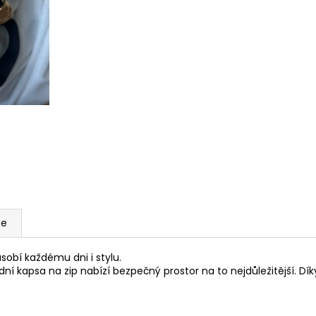
PAPÍROVÁ LEDVINKA S LANEM // DARK
PAPÍROVÁ CROS
GREEN + BLACK
990 Kč
1 190 Kč
ze
ůsobí každému dni i stylu.
ní kapsa na zip nabízí bezpečný prostor na to nejdůležitější. D