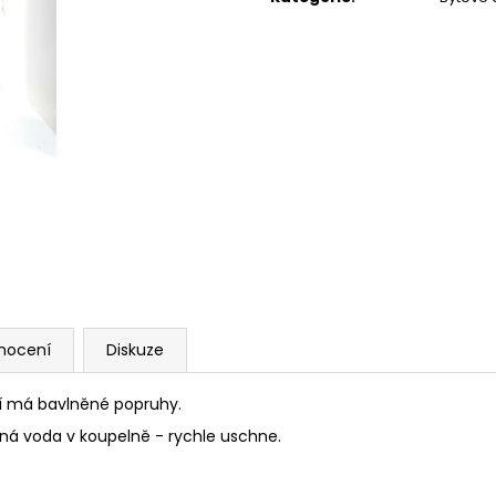
PAPÍROVÁ LEDVINKA S LANEM // DARK
PAPÍROVÁ LEDVI
GREEN + BLACK
OCEAN
1 190 Kč
1 190 Kč
nocení
Diskuze
ní má bavlněné popruhy.
dná voda v koupelně - rychle uschne.