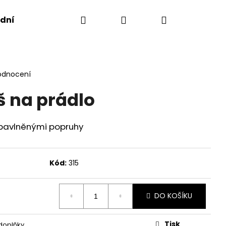
Hledat
Přihlášení
Nákupní
dní podmínky
košík
odnocení
š na prádlo
 bavlněnými popruhy
Kód:
315
DO KOŠÍKU
Následující
Tisk
doplňky