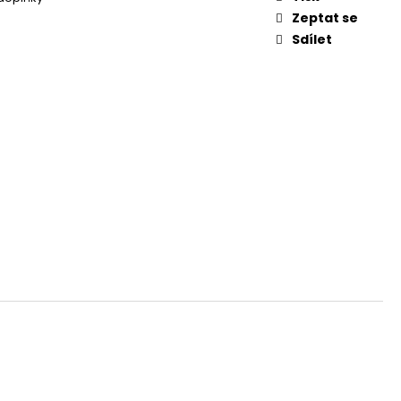
NKA // FUCHSIA ~
Zeptat se
Sdílet