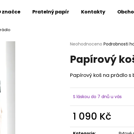
 značce
Pratelný papír
Kontakty
Obcho
prádlo
Co potřebujete najít?
Průměrné
Neohodnoceno
Podrobnosti h
hodnocení
Papírový ko
produktu
HLEDAT
je
0,0
z
Papírový koš na prádlo s
5
Doporučujeme
hvězdiček.
S láskou do 7 dnů u vás
1 090 Kč
Měrná
cena:
Kategorie
:
Bytové 