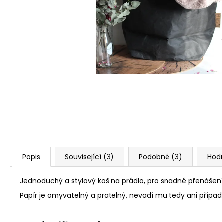
PAPÍROVÁ LEDVINKA // FUCHSIA ~
GREEN
1 190 Kč
Popis
Související (3)
Podobné (3)
Hod
Jednoduchý a stylový koš na prádlo, pro snadné přenáše
Papír je omyvatelný a pratelný, nevadí mu tedy ani přípa