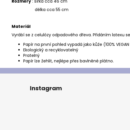
Rozměry
: šířka cca 46 cm
délka cca 55 cm
Materiál
Vyrábí se z celulózy odpadového dřeva. Přidáním latexu se 
Papír na první pohled vypadá jako kůže (100% VEGAN 
Ekologický a recyklovatelný
Pratelný
Papír lze žehlit, nejlépe přes bavlněné plátno.
Z
á
Instagram
p
a
t
í