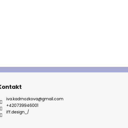
Kontakt
iva.kadrnozkova
@
gmail.com
+420739946001
iff.design_/