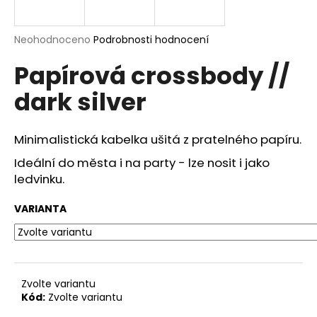
a
j
Průměrné
Neohodnoceno
Podrobnosti hodnocení
í
hodnocení
Papírová crossbody //
produktu
t
je
?
dark silver
0,0
z
5
hvězdiček.
Minimalistická kabelka ušitá z pratelného papíru.
Ideální do města i na party - lze nosit i jako
HLEDAT
ledvinku.
VARIANTA
D
o
p
o
Zvolte variantu
r
Kód:
Zvolte variantu
u