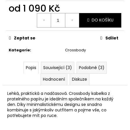
č
od
1 090 Kč
u
j
Měrná
e
DO KOŠÍKU
cena:
m
e
Zeptat se
Sdílet
PAPÍROVÁ
Kategorie
:
Crossbody
KAPSIČKA
S
ŘETĚZEM//
Popis
Související (3)
Podobné (3)
BLACK
+
DARK
Hodnocení
Diskuze
SILVER
590
Lehká, praktická a nadčasová. Crossbody kabelka z
Kč
pratelného papíru je ideálním společníkem na každý
den. Díky minimalistickému designu se snadno
kombinuje s jakýmkoliv outfitem a pojme vše, co
potřebujete mít po ruce.