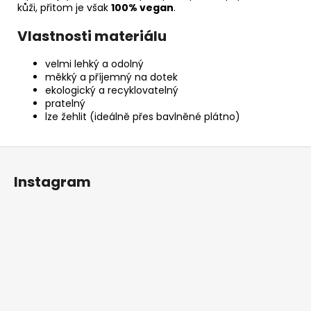
kůži, přitom je však
100% vegan
.
Vlastnosti materiálu
velmi lehký a odolný
měkký a příjemný na dotek
ekologický a recyklovatelný
pratelný
lze žehlit (ideálně přes bavlněné plátno)
Z
á
Instagram
p
a
t
í