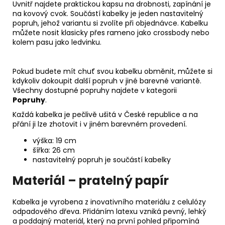
Uvnitř najdete praktickou kapsu na drobnosti, zapínání je
na kovový cvok. Součástí kabelky je jeden nastavitelný
popruh, jehož variantu si zvolíte při objednávce. Kabelku
můžete nosit klasicky přes rameno jako crossbody nebo
kolem pasu jako ledvinku.
Pokud budete mít chuť svou kabelku obměnit, můžete si
kdykoliv dokoupit další popruh v jiné barevné variantě.
Všechny dostupné popruhy najdete v kategorii
Popruhy
.
Každá kabelka je pečlivě ušitá v České republice a na
přání ji lze zhotovit i v jiném barevném provedení.
výška: 19 cm
šířka: 26 cm
nastavitelný popruh je součástí kabelky
Materiál – pratelný papír
Kabelka je vyrobena z inovativního materiálu z celulózy
odpadového dřeva. Přidáním latexu vzniká pevný, lehký
a poddajný materiál, který na první pohled připomíná