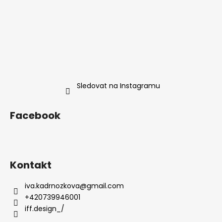
Sledovat na Instagramu
Facebook
Kontakt
iva.kadrnozkova
@
gmail.com
+420739946001
iff.design_/