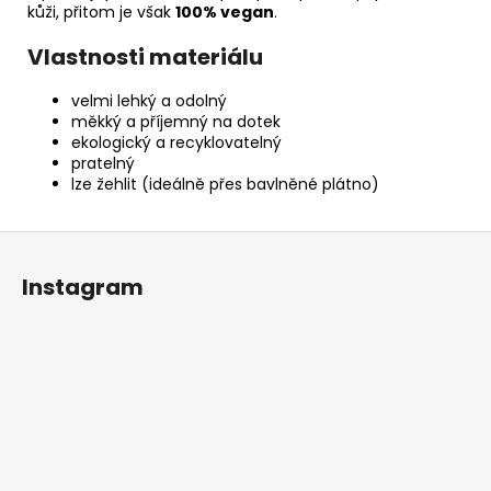
kůži, přitom je však
100% vegan
.
Vlastnosti materiálu
velmi lehký a odolný
měkký a příjemný na dotek
ekologický a recyklovatelný
pratelný
lze žehlit (ideálně přes bavlněné plátno)
Z
á
Instagram
p
a
t
í