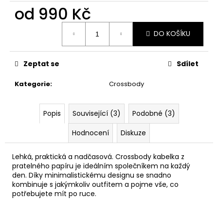
č
od
990 Kč
u
j
Měrná
e
DO KOŠÍKU
cena:
m
e
Zeptat se
Sdílet
PAPÍROVÁ
Kategorie
:
Crossbody
LEDVINKA
S
LANEM
Popis
Související (3)
Podobné (3)
//
DARK
GREEN
Hodnocení
Diskuze
+
BLACK
Lehká, praktická a nadčasová. Crossbody kabelka z
1
pratelného papíru je ideálním společníkem na každý
190
den. Díky minimalistickému designu se snadno
Kč
kombinuje s jakýmkoliv outfitem a pojme vše, co
potřebujete mít po ruce.