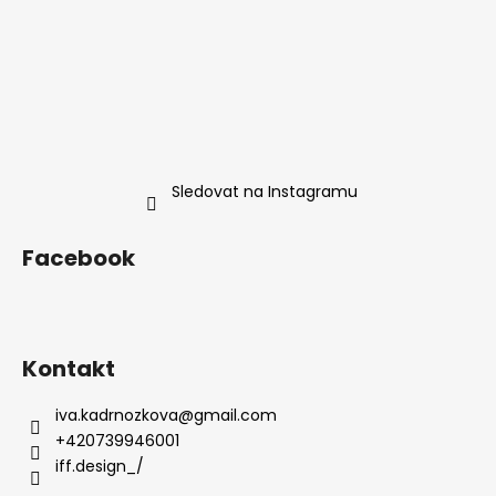
Sledovat na Instagramu
Facebook
Kontakt
iva.kadrnozkova
@
gmail.com
+420739946001
iff.design_/