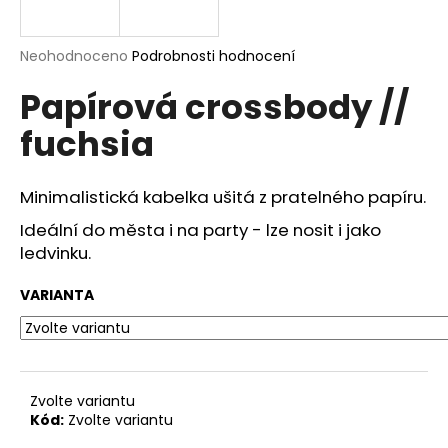
a
j
Průměrné
Neohodnoceno
Podrobnosti hodnocení
í
hodnocení
Papírová crossbody //
produktu
t
je
?
fuchsia
0,0
z
5
hvězdiček.
Minimalistická kabelka ušitá z pratelného papíru.
Ideální do města i na party - lze nosit i jako
HLEDAT
ledvinku.
VARIANTA
D
o
p
o
Zvolte variantu
r
Kód:
Zvolte variantu
u