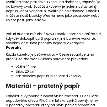
Uvnitř najdete praktickou kapsu na drobnosti, zapínání je
na kovový cvok. Součástí kabelky je jeden nastavitelný
popruh, jehož variantu si zvolíte při objednávce. Kabelku
můžete nosit klasicky přes rameno jako crossbody nebo
kolem pasu jako ledvinku.
Pokud budete mít chuť svou kabelku obměnit, můžete si
kdykoliv dokoupit další popruh v jiné barevné variantě.
Všechny dostupné popruhy najdete v kategorii
Popruhy
.
Každá kabelka je pečlivě ušitá v České republice a na
přání ji lze zhotovit i v jiném barevném provedení.
výška: 19 cm
šířka: 26 cm
nastavitelný popruh je součástí kabelky
Materiál – pratelný papír
Kabelka je vyrobena z inovativního materiálu z celulózy
odpadového dřeva. Přidáním latexu vzniká pevný, lehký
a poddajný materiál, který na první pohled připomíná