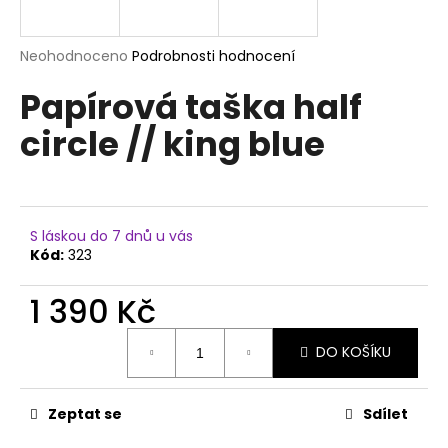
a
j
Průměrné
Neohodnoceno
Podrobnosti hodnocení
í
hodnocení
Papírová taška half
produktu
t
je
?
circle // king blue
0,0
z
5
hvězdiček.
HLEDAT
S láskou do 7 dnů u vás
Kód:
323
1 390 Kč
D
Měrná
o
DO KOŠÍKU
cena:
p
o
r
Zeptat se
Sdílet
u