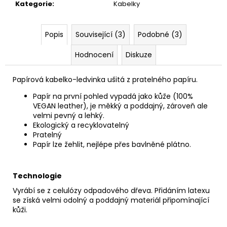
č
Kategorie
:
Kabelky
u
j
e
Popis
Související (3)
Podobné (3)
m
Hodnocení
Diskuze
e
Papírová kabelko-ledvinka ušitá z pratelného papíru.
PAPÍROVÁ
LEDVINKA
Papír na první pohled vypadá jako kůže (100%
//
VEGAN leather), je měkký a poddajný, zároveň ale
FUCHSIA
velmi pevný a lehký.
~
Ekologický a recyklovatelný
GREEN
Pratelný
1
Papír lze žehlit, nejlépe přes bavlněné plátno.
190
Kč
Technologie
Vyrábí se z celulózy odpadového dřeva. Přidáním latexu
se získá velmi odolný a poddajný materiál připomínající
kůži.