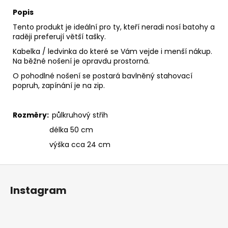
Popis
Tento produkt je ideální pro ty, kteří neradi nosí batohy a
raději preferují větší tašky.
Kabelka / ledvinka do které se Vám vejde i menší nákup.
Na běžné nošení je opravdu prostorná.
O pohodlné nošení se postará bavlněný stahovací
popruh, zapínání je na zip.
Rozměry:
půlkruhový střih
délka 50 cm
výška cca 24 cm
Z
á
Instagram
p
a
t