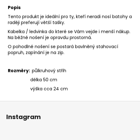
Popis
Tento produkt je ideální pro ty, kteří neradi nosí batohy a
raději preferují větší tašky.
Kabelka / ledvinka do které se Vám vejde i menší nákup.
Na běžné nošení je opravdu prostorná.
O pohodlné nošení se postará bavlněný stahovací
popruh, zapínání je na zip.
Rozměry:
půlkruhový střih
délka 50 cm
výška cca 24 cm
Z
á
Instagram
p
a
t