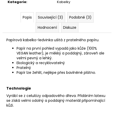
č
Kategorie
:
Kabelky
u
j
e
Popis
Související (3)
Podobné (3)
m
Hodnocení
Diskuze
e
Papírová kabelko-ledvinka ušitá z pratelného papíru.
PAPÍROVÁ
KAPSIČKA
Papír na první pohled vypadá jako kůže (100%
S
VEGAN leather), je měkký a poddajný, zároveň ale
ŘETĚZEM//
velmi pevný a lehký.
BLACK
Ekologický a recyklovatelný
+
Pratelný
DARK
Papír lze žehlit, nejlépe přes bavlněné plátno.
SILVER
590
Kč
Technologie
Vyrábí se z celulózy odpadového dřeva. Přidáním latexu
se získá velmi odolný a poddajný materiál připomínající
kůži.