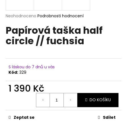
a
j
Průměrné
Neohodnoceno
Podrobnosti hodnocení
í
hodnocení
Papírová taška half
produktu
t
je
?
circle // fuchsia
0,0
z
5
hvězdiček.
HLEDAT
S láskou do 7 dnů u vás
Kód:
329
1 390 Kč
D
Měrná
o
DO KOŠÍKU
cena:
p
o
r
Zeptat se
Sdílet
u