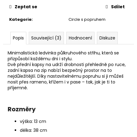
č
u
Zeptat se
Sdílet
j
Kategorie
:
Circle s popruhem
e
m
e
Popis
Související (3)
Hodnocení
Diskuze
PAPÍROVÁ
Minimalistická ledvinka půlkruhového střihu, která se
LEDVINKA
přizpůsobí každému dni i stylu.
S
Dvě přední kapsy na udrží drobnosti přehledně po ruce,
LANEM
zadní kapsa na zip nabízí bezpečný prostor na to
//
nejdůležitější. Díky nastavitelnému popruhu si ji můžeš
OCEAN
nosit přes rameno, křížem i v pase – tak, jak je ti to
+
příjemné.
PINK
1
190
Kč
Rozměry
výška: 13 cm
délka: 38 cm