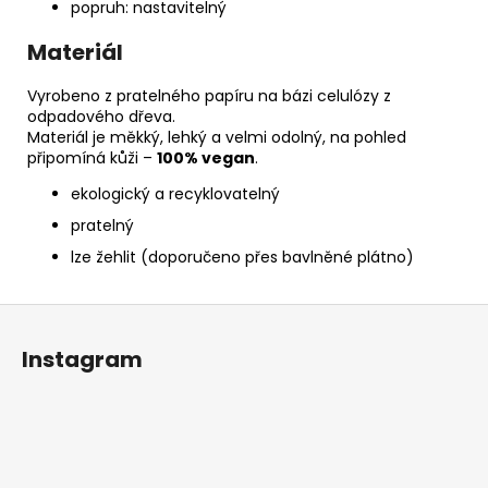
popruh: nastavitelný
Materiál
Vyrobeno z pratelného papíru na bázi celulózy z
odpadového dřeva.
Materiál je měkký, lehký a velmi odolný, na pohled
připomíná kůži –
100% vegan
.
ekologický a recyklovatelný
pratelný
lze žehlit (doporučeno přes bavlněné plátno)
Z
á
Instagram
p
a
t
í