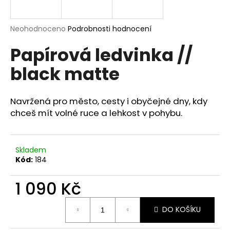
a
j
Průměrné
Neohodnoceno
Podrobnosti hodnocení
í
hodnocení
Papírová ledvinka //
produktu
t
je
?
black matte
0,0
z
5
hvězdiček.
Navržená pro město, cesty i obyčejné dny, kdy
chceš mít volné ruce a lehkost v pohybu.
HLEDAT
Skladem
Kód:
184
D
o
1 090 Kč
p
o
Měrná
r
DO KOŠÍKU
cena:
u