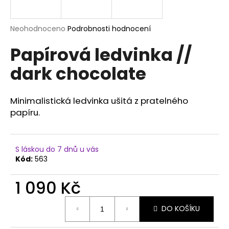
a
j
Průměrné
Neohodnoceno
Podrobnosti hodnocení
í
hodnocení
Papírová ledvinka //
produktu
t
je
?
dark chocolate
0,0
z
5
hvězdiček.
Minimalistická ledvinka ušitá z pratelného
papíru.
HLEDAT
S láskou do 7 dnů u vás
Kód:
563
D
o
1 090 Kč
p
o
Měrná
r
DO KOŠÍKU
cena:
u