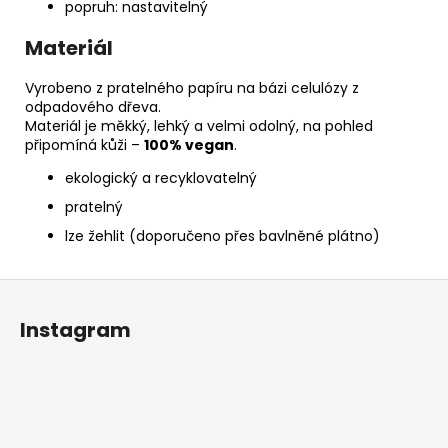
popruh: nastavitelný
Materiál
Vyrobeno z pratelného papíru na bázi celulózy z
odpadového dřeva.
Materiál je měkký, lehký a velmi odolný, na pohled
připomíná kůži –
100% vegan
.
ekologický a recyklovatelný
pratelný
lze žehlit (doporučeno přes bavlněné plátno)
Z
á
Instagram
p
a
t
í