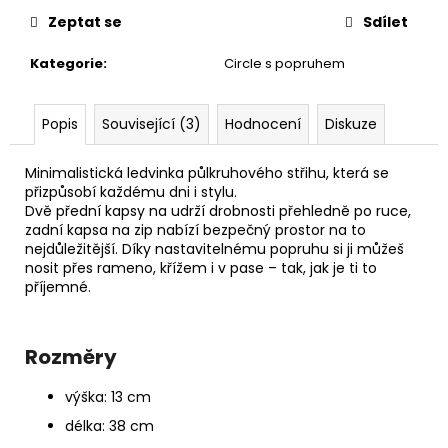
č
u
Zeptat se
Sdílet
j
Kategorie
:
Circle s popruhem
e
m
e
Popis
Související (3)
Hodnocení
Diskuze
PAPÍROVÁ
Minimalistická ledvinka půlkruhového střihu, která se
CROSSBODY
přizpůsobí každému dni i stylu.
//
Dvě přední kapsy na udrží drobnosti přehledně po ruce,
CINNAMON
zadní kapsa na zip nabízí bezpečný prostor na to
990
nejdůležitější. Díky nastavitelnému popruhu si ji můžeš
Kč
nosit přes rameno, křížem i v pase – tak, jak je ti to
příjemné.
Rozměry
výška: 13 cm
délka: 38 cm