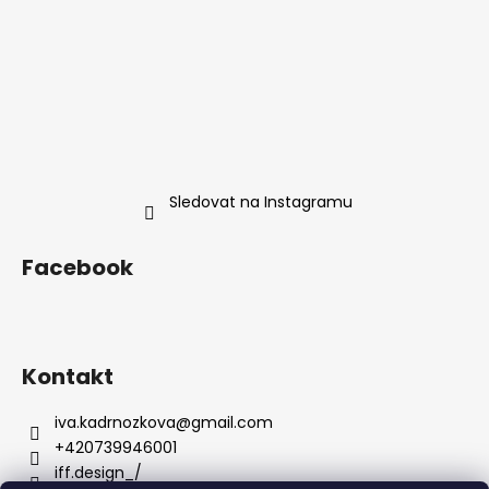
Sledovat na Instagramu
Facebook
Kontakt
iva.kadrnozkova
@
gmail.com
+420739946001
iff.design_/