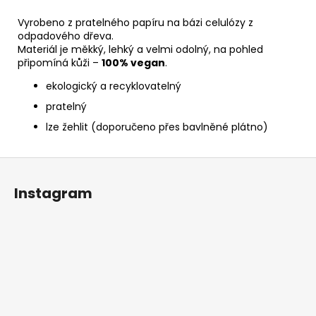
Vyrobeno z pratelného papíru na bázi celulózy z
odpadového dřeva.
Materiál je měkký, lehký a velmi odolný, na pohled
připomíná kůži –
100% vegan
.
ekologický a recyklovatelný
pratelný
lze žehlit (doporučeno přes bavlněné plátno)
Z
á
Instagram
p
a
t
í