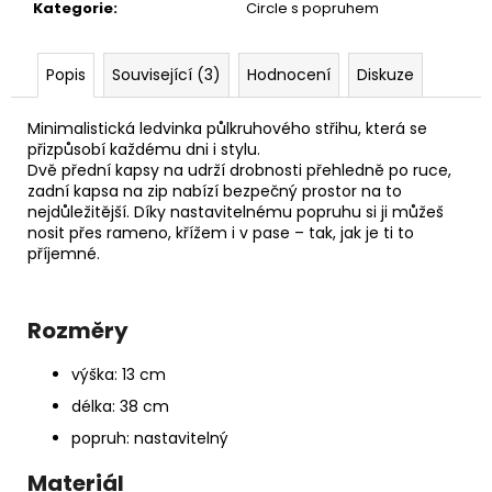
č
Kategorie
:
Circle s popruhem
u
j
e
Popis
Související (3)
Hodnocení
Diskuze
m
e
Minimalistická ledvinka půlkruhového střihu, která se
přizpůsobí každému dni i stylu.
Dvě přední kapsy na udrží drobnosti přehledně po ruce,
PAPÍROVÁ
zadní kapsa na zip nabízí bezpečný prostor na to
LEDVINKA
nejdůležitější. Díky nastavitelnému popruhu si ji můžeš
S
nosit přes rameno, křížem i v pase – tak, jak je ti to
LANEM
příjemné.
//
DARK
GREEN
+
Rozměry
BLACK
1
výška: 13 cm
190
Kč
délka: 38 cm
popruh: nastavitelný
Materiál