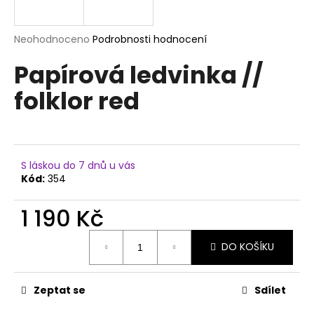
a
j
Průměrné
Neohodnoceno
Podrobnosti hodnocení
í
hodnocení
Papírová ledvinka //
produktu
t
je
?
folklor red
0,0
z
5
hvězdiček.
HLEDAT
S láskou do 7 dnů u vás
Kód:
354
1 190 Kč
D
Měrná
o
DO KOŠÍKU
cena:
p
o
r
Zeptat se
Sdílet
u