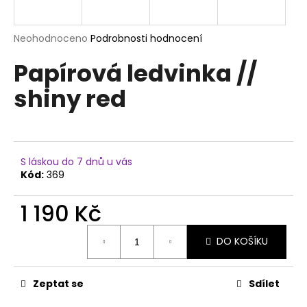
a
j
Průměrné
Neohodnoceno
Podrobnosti hodnocení
í
hodnocení
Papírová ledvinka //
produktu
t
je
?
shiny red
0,0
z
5
hvězdiček.
HLEDAT
S láskou do 7 dnů u vás
Kód:
369
1 190 Kč
D
Měrná
o
DO KOŠÍKU
cena:
p
o
r
Zeptat se
Sdílet
u