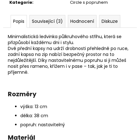
č
Kategorie
:
Circle s popruhem
u
j
e
Popis
Související (3)
Hodnocení
Diskuze
m
e
Minimalistická ledvinka půlkruhového střihu, která se
přizpůsobí každému dni i stylu.
Dvě přední kapsy na udrží drobnosti přehledně po ruce,
PAPÍROVÁ
zadní kapsa na zip nabízí bezpečný prostor na to
LEDVINKA
nejdůležitější. Díky nastavitelnému popruhu si ji můžeš
S
nosit přes rameno, křížem i v pase – tak, jak je ti to
LANEM
příjemné.
//
OCEAN
+
PINK
Rozměry
1
190
výška: 13 cm
Kč
délka: 38 cm
popruh: nastavitelný
Materiál