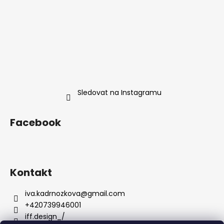
Sledovat na Instagramu
Facebook
Kontakt
iva.kadrnozkova
@
gmail.com
+420739946001
iff.design_/