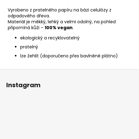
Vyrobeno z pratelného papíru na bázi celulózy z
odpadového dřeva.
Materiál je měkký, lehký a velmi odolný, na pohled
připomíná kůži –
100% vegan
.
ekologický a recyklovatelný
pratelný
lze žehlit (doporučeno přes bavlněné plátno)
Z
á
Instagram
p
a
t
í