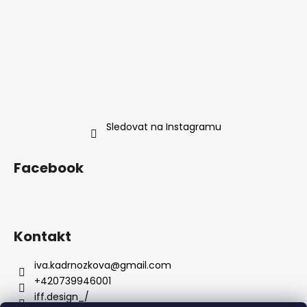
Sledovat na Instagramu
Facebook
Kontakt
iva.kadrnozkova
@
gmail.com
+420739946001
iff.design_/