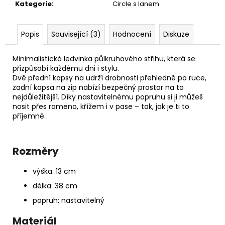
č
Kategorie
:
Circle s lanem
u
j
e
Popis
Související (3)
Hodnocení
Diskuze
m
e
Minimalistická ledvinka půlkruhového střihu, která se
přizpůsobí každému dni i stylu.
Dvě přední kapsy na udrží drobnosti přehledně po ruce,
PAPÍROVÁ
zadní kapsa na zip nabízí bezpečný prostor na to
LEDVINKA
nejdůležitější. Díky nastavitelnému popruhu si ji můžeš
S
nosit přes rameno, křížem i v pase – tak, jak je ti to
LANEM
příjemné.
//
OCEAN
+
PINK
Rozměry
1
190
výška: 13 cm
Kč
délka: 38 cm
popruh: nastavitelný
Materiál