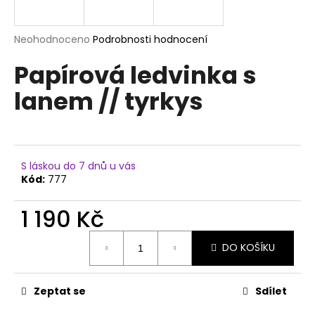
a
j
Průměrné
Neohodnoceno
Podrobnosti hodnocení
í
hodnocení
Papírová ledvinka s
produktu
t
je
?
lanem // tyrkys
0,0
z
5
hvězdiček.
HLEDAT
S láskou do 7 dnů u vás
Kód:
777
1 190 Kč
D
Měrná
o
DO KOŠÍKU
cena:
p
o
r
Zeptat se
Sdílet
u