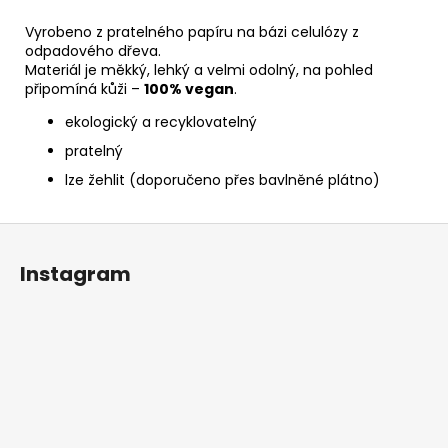
Vyrobeno z pratelného papíru na bázi celulózy z
odpadového dřeva.
Materiál je měkký, lehký a velmi odolný, na pohled
připomíná kůži –
100% vegan
.
ekologický a recyklovatelný
pratelný
lze žehlit (doporučeno přes bavlněné plátno)
Z
á
Instagram
p
a
t
í