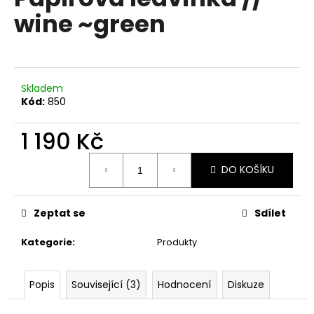
je
a
wine ~green
0,0
z
j
5
í
hvězdiček.
t
?
Skladem
Kód:
850
1 190 Kč
Měrná
HLEDAT
DO KOŠÍKU
cena:
Zeptat se
Sdílet
D
o
Kategorie
:
Produkty
p
o
r
Popis
Související (3)
Hodnocení
Diskuze
u