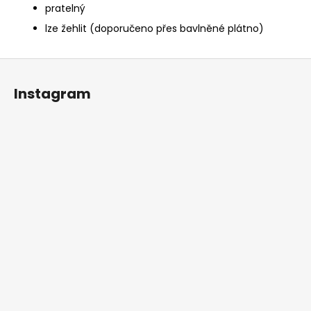
pratelný
lze žehlit (doporučeno přes bavlněné plátno)
Z
á
Instagram
p
a
t
í