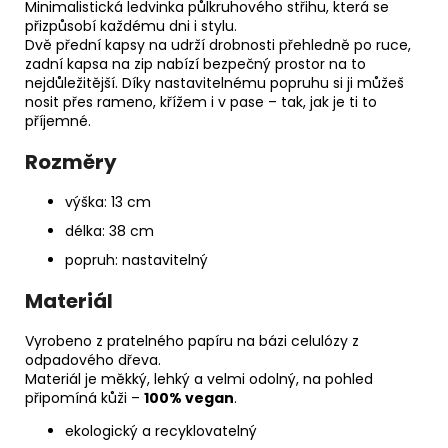
č
Minimalistická ledvinka půlkruhového střihu, která se
u
přizpůsobí každému dni i stylu.
j
Dvě přední kapsy na udrží drobnosti přehledně po ruce,
zadní kapsa na zip nabízí bezpečný prostor na to
e
nejdůležitější. Díky nastavitelnému popruhu si ji můžeš
m
nosit přes rameno, křížem i v pase – tak, jak je ti to
e
příjemné.
Rozměry
PAPÍROVÁ
LEDVINKA
výška: 13 cm
S
LANEM
délka: 38 cm
//
DARK
popruh: nastavitelný
GREEN
+
Materiál
BLACK
1
Vyrobeno z pratelného papíru na bázi celulózy z
190
odpadového dřeva.
Kč
Materiál je měkký, lehký a velmi odolný, na pohled
připomíná kůži –
100% vegan
.
ekologický a recyklovatelný