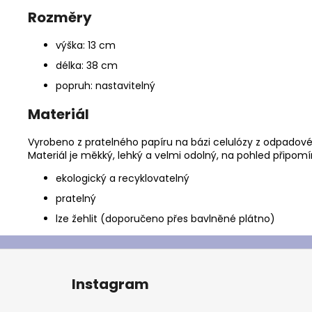
Rozměry
výška: 13 cm
délka: 38 cm
popruh: nastavitelný
Materiál
Vyrobeno z pratelného papíru na bázi celulózy z odpadov
Materiál je měkký, lehký a velmi odolný, na pohled připomí
ekologický a recyklovatelný
pratelný
lze žehlit (doporučeno přes bavlněné plátno)
Z
á
Instagram
p
a