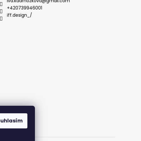
iva.kadrnozkova
@
gmail.com
+420739946001
iff.design_/
ouhlasím