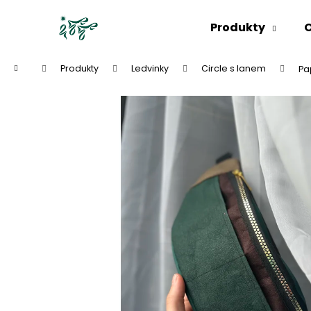
K
Přejít
na
o
Produkty
O
obsah
Zpět
Zpět
š
do
do
í
Domů
Produkty
Ledvinky
Circle s lanem
Pa
k
obchodu
obchodu