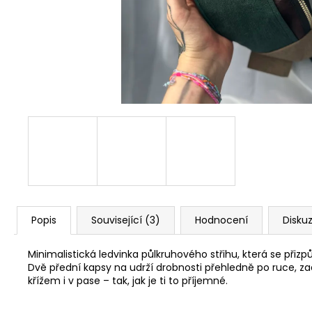
PAPÍROVÁ LEDVINKA // FUCHSIA ~
GREEN
1 190 Kč
Popis
Související (3)
Hodnocení
Disku
Minimalistická ledvinka půlkruhového střihu, která se přizp
Dvě přední kapsy na udrží drobnosti přehledně po ruce, zad
křížem i v pase – tak, jak je ti to příjemné.