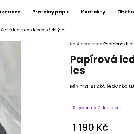
 značce
Pratelný papír
Kontakty
Obcho
pírová ledvinka s lanem // zlatý les
Co potřebujete najít?
Průměrné
Neohodnoceno
Podrobnosti h
hodnocení
Papírová led
produktu
HLEDAT
je
les
0,0
z
5
Doporučujeme
hvězdiček.
Minimalistická ledvinka uš
S láskou do 7 dnů u vás
1 190 Kč