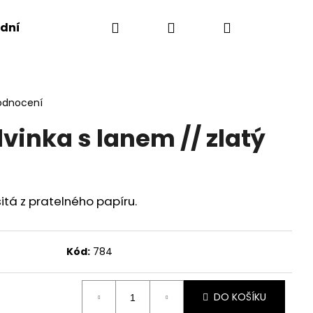
Hledat
Přihlášení
Nákupní
dní podmínky
košík
odnocení
vinka s lanem // zlatý
itá z pratelného papíru.
Kód:
784
Následující
DO KOŠÍKU