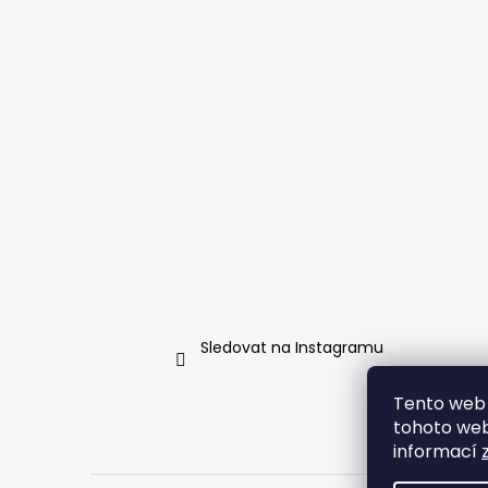
t
í
Sledovat na Instagramu
Tento web 
tohoto webu
informací