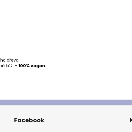
ého dřeva.
ná kůži –
100% vegan
.
Facebook