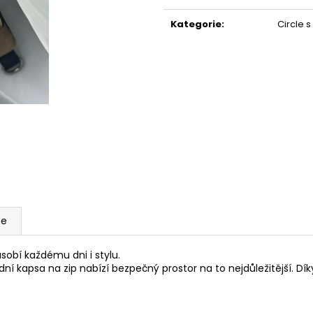
Měrná
PAPÍROVÁ LEDVINKA S LANEM // DARK
PAPÍROVÁ LEDVI
GREEN + BLACK
OCEAN
cena:
Kategorie
:
Circle 
1 190 Kč
1 190 Kč
ze
ůsobí každému dni i stylu.
ní kapsa na zip nabízí bezpečný prostor na to nejdůležitější. D