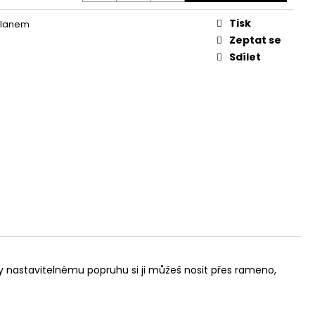
NKA // FUCHSIA ~
Tisk
s lanem
Zeptat se
Sdílet
íky nastavitelnému popruhu si ji můžeš nosit přes rameno,