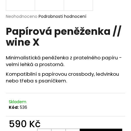
a
j
Průměrné
Neohodnoceno
Podrobnosti hodnocení
í
hodnocení
Papírová peněženka //
produktu
t
je
?
wine X
0,0
z
5
hvězdiček.
Minimalistická peněženka z pratelného papíru -
velmi lehká a prostorná.
HLEDAT
Kompatibilní s papírovou crossbody, ledvinkou
nebo třeba s psaníčkem.
D
o
Skladem
p
Kód:
536
o
r
590 Kč
u
Měrná