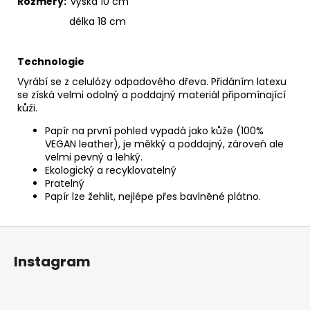
Rozměry:
výška 10 cm
délka 18 cm
Technologie
Vyrábí se z celulózy odpadového dřeva. Přidáním latexu
se získá velmi odolný a poddajný materiál připomínající
kůži.
Papír na první pohled vypadá jako kůže (100%
VEGAN leather), je měkký a poddajný, zároveň ale
velmi pevný a lehký.
Ekologický a recyklovatelný
Pratelný
Papír lze žehlit, nejlépe přes bavlněné plátno.
Z
á
Instagram
p
a
t