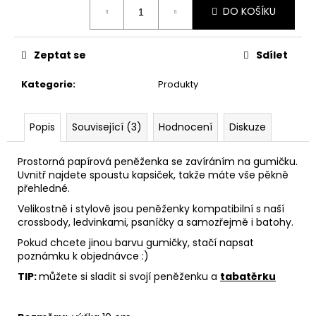
č
DO KOŠÍKU
cena:
u
j
e
Zeptat se
Sdílet
m
e
Kategorie
:
Produkty
PAPÍROVÁ
Popis
Související (3)
Hodnocení
Diskuze
KAPSIČKA
S
ŘETĚZEM//
Prostorná papírová peněženka se zavíráním na gumičku.
BLACK
Uvnitř najdete spoustu kapsiček, takže máte vše pěkně
+
přehledné.
DARK
SILVER
Velikostně i stylově jsou peněženky kompatibilní s naší
crossbody, ledvinkami, psaníčky a samozřejmě i batohy.
590
Kč
Pokud chcete jinou barvu gumičky, stačí napsat
poznámku k objednávce :)
TIP:
můžete si sladit si svojí peněženku a
tabatěrku