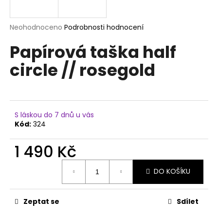
a
j
Průměrné
Neohodnoceno
Podrobnosti hodnocení
í
hodnocení
Papírová taška half
produktu
t
je
?
circle // rosegold
0,0
z
5
hvězdiček.
HLEDAT
S láskou do 7 dnů u vás
Kód:
324
1 490 Kč
D
Měrná
o
DO KOŠÍKU
cena:
p
o
r
Zeptat se
Sdílet
u