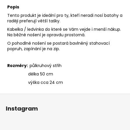
Popis
Tento produkt je ideální pro ty, kteří neradi nosí batohy a
raději preferují větší tašky.
Kabelka / ledvinka do které se Vám vejde i menší nákup.
Na běžné nošení je opravdu prostorná.
O pohodlné nošení se postará bavlněný stahovací
popruh, zapínání je na zip.
Rozměry:
půlkruhový střih
délka 50 cm
výška cca 24 cm
Z
á
Instagram
p
a
t