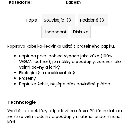
č
Kategorie
:
Kabelky
u
j
e
Popis
Související (3)
Podobné (3)
m
Hodnocení
Diskuze
e
Papírová kabelko-ledvinka ušitá z pratelného papíru.
PAPÍROVÁ
LEDVINKA
Papír na první pohled vypadá jako kůže (100%
//
VEGAN leather), je měkký a poddajný, zároveň ale
FUCHSIA
velmi pevný a lehký.
~
Ekologický a recyklovatelný
OCEAN
Pratelný
1
Papír lze žehlit, nejlépe přes bavlněné plátno.
190
Kč
Technologie
Vyrábí se z celulózy odpadového dřeva. Přidáním latexu
se získá velmi odolný a poddajný materiál připomínající
kůži.