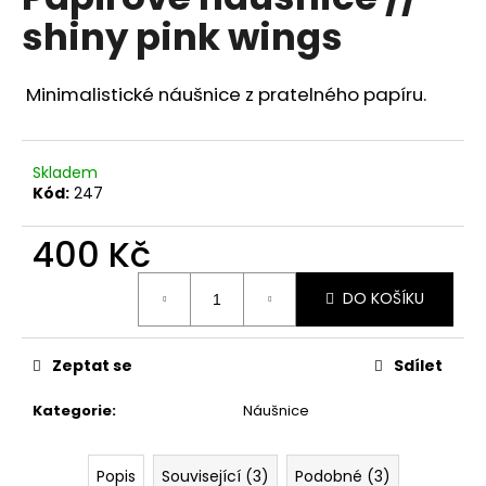
je
a
shiny pink wings
0,0
z
j
5
í
hvězdiček.
Minimalistické náušnice z pratelného papíru.
t
?
Skladem
Kód:
247
400 Kč
HLEDAT
Měrná
DO KOŠÍKU
cena:
D
Zeptat se
Sdílet
o
p
Kategorie
:
Náušnice
o
r
u
Popis
Související (3)
Podobné (3)