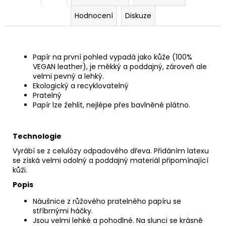
č
u
Hodnocení
Diskuze
j
e
m
e
Papír na první pohled vypadá jako kůže (100%
VEGAN leather), je měkký a poddajný, zároveň ale
velmi pevný a lehký.
Ekologický a recyklovatelný
PAPÍROVÁ
CROSSBODY
Pratelný
//
Papír lze žehlit, nejlépe přes bavlněné plátno.
CINNAMON
990
Kč
Technologie
Vyrábí se z celulózy odpadového dřeva. Přidáním latexu
se získá velmi odolný a poddajný materiál připomínající
kůži.
Popis
Náušnice z růžového pratelného papíru se
stříbrnými háčky.
Jsou velmi lehké a pohodlné. Na slunci se krásně