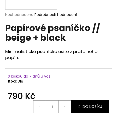
a
j
Průměrné
Neohodnoceno
Podrobnosti hodnocení
í
hodnocení
Papírové psaníčko //
produktu
t
je
?
beige + black
0,0
z
5
hvězdiček.
Minimalistické psaníčko ušité z pratelného
papíru
HLEDAT
S láskou do 7 dnů u vás
Kód:
318
D
o
790 Kč
p
o
Měrná
r
DO KOŠÍKU
cena:
u