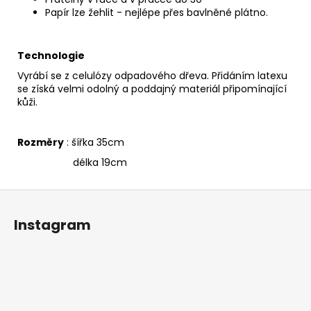
Papír lze žehlit - nejlépe přes bavlněné plátno.
Technologie
Vyrábí se z celulózy odpadového dřeva. Přidáním latexu
se získá velmi odolný a poddajný materiál připomínající
kůži.
Rozměry
: šířka 35cm
délka 19cm
Z
á
Instagram
p
a
t
í