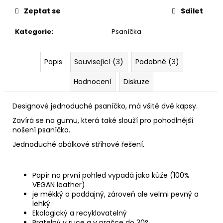
č
u
Zeptat se
Sdílet
j
Kategorie
:
Psaníčka
e
m
e
Popis
Související (3)
Podobné (3)
Hodnocení
Diskuze
PAPÍROVÁ
LEDVINKA
//
Designové jednoduché psaníčko, má všité dvě kapsy.
RED
FUCHSIA
Zavírá se na gumu, která také slouží pro pohodlnější
~
nošení psaníčka.
SQUARES
Jednoduché obálkové střihové řešení.
1
190
Kč
Papír na první pohled vypadá jako kůže (100%
VEGAN leather)
je měkký a poddajný, zároveň ale velmi pevný a
lehký.
Ekologický a recyklovatelný
Pratelný v ruce a v pračce do 30°