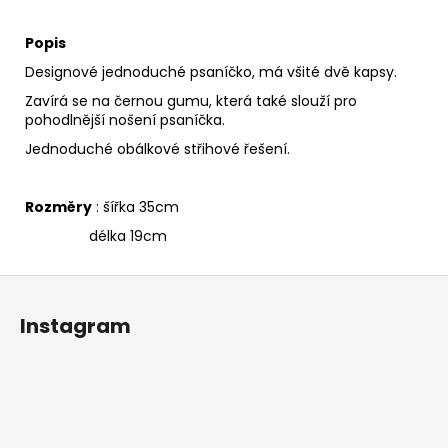
Popis
Designové jednoduché psaníčko, má všité dvě kapsy.
Zavírá se na černou gumu, která také slouží pro
pohodlnější nošení psaníčka.
Jednoduché obálkové střihové řešení.
Rozměry
: šířka 35cm
délka 19cm
Z
á
Instagram
p
a
t
í