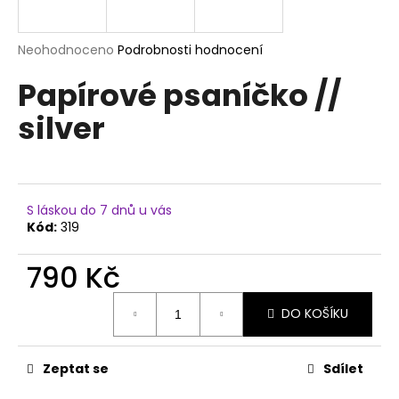
a
j
Průměrné
Neohodnoceno
Podrobnosti hodnocení
í
hodnocení
Papírové psaníčko //
produktu
t
je
?
silver
0,0
z
5
hvězdiček.
HLEDAT
S láskou do 7 dnů u vás
Kód:
319
790 Kč
D
Měrná
o
DO KOŠÍKU
cena:
p
o
r
Zeptat se
Sdílet
u