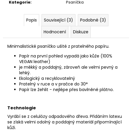
č
Kategorie
:
Psaníčka
u
j
e
Popis
Související (3)
Podobné (3)
m
Hodnocení
Diskuze
e
Minimalistické psaníčko ušité z pratelného papíru.
PAPÍROVÁ
CROSSBODY
Papír na první pohled vypadá jako kůže (100%
//
VEGAN leather)
CINNAMON
je měkký a poddajný, zároveň ale velmi pevný a
lehký.
990
Kč
Ekologický a recyklovatelný
Pratelný v ruce a v pračce do 30°
Papír lze žehlit - nejlépe přes bavlněné plátno.
Technologie
Vyrábí se z celulózy odpadového dřeva. Přidáním latexu
se získá velmi odolný a poddajný materiál připomínající
kůži.