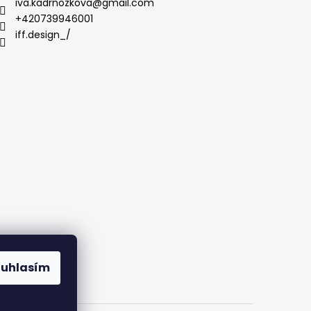
iva.kadrnozkova
@
gmail.com
+420739946001
iff.design_/
ouhlasím