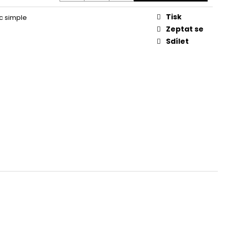
ČKA S ŘETĚZEM//
ILVER
Tisk
c simple
Zeptat se
Sdílet