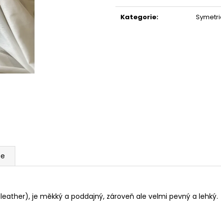
Měrná
PAPÍROVÁ LEDVINKA S LANEM // DARK
PAPÍROVÁ KAPSI
GREEN + BLACK
BLACK + DARK S
cena:
Kategorie
:
Symetri
1 190 Kč
590 Kč
ze
leather), je měkký a poddajný, zároveň ale velmi pevný a lehký.