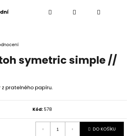
Hledat
Přihlášení
Nákupní
dní podmínky
košík
odnocení
toh symetric simple //
ý z pratelného papíru.
Kód:
578
Následující
DO KOŠÍKU