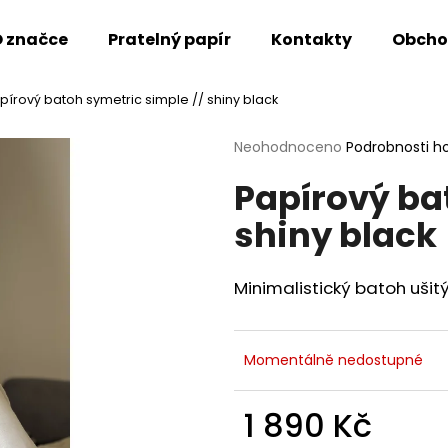
 značce
Pratelný papír
Kontakty
Obcho
pírový batoh symetric simple // shiny black
Co potřebujete najít?
Průměrné
Neohodnoceno
Podrobnosti h
hodnocení
Papírový ba
produktu
HLEDAT
je
shiny black
0,0
z
5
Doporučujeme
hvězdiček.
Minimalistický batoh ušit
Momentálně nedostupné
1 890 Kč