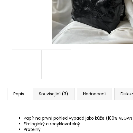
PAPÍROVÁ LEDVINKA // FUCHSIA ~
GREEN
1 190 Kč
Popis
Související (3)
Hodnocení
Disku
Papír na první pohled vypadá jako kůže (100% VEGAN 
Ekologický a recyklovatelný
Pratelný