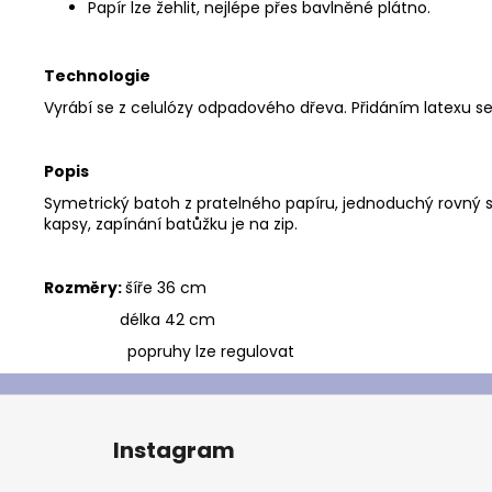
Papír lze žehlit, nejlépe přes bavlněné plátno.
Technologie
Vyrábí se z celulózy odpadového dřeva. Přidáním latexu se 
Popis
Symetrický batoh z pratelného papíru, jednoduchý rovný st
kapsy, zapínání batůžku je na zip.
Rozměry:
šíře 36 cm
délka 42 cm
popruhy lze regulovat
Z
á
Instagram
p