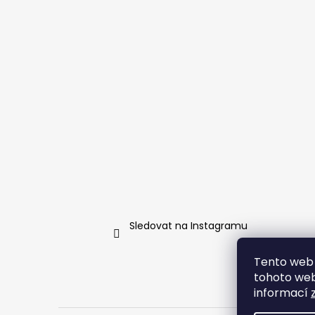
a
t
í
Sledovat na Instagramu
Tento web 
tohoto webu
informací