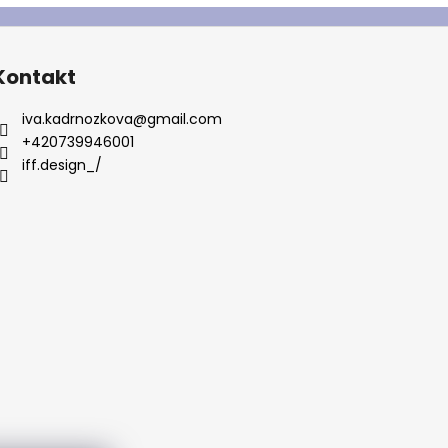
Kontakt
iva.kadrnozkova
@
gmail.com
+420739946001
iff.design_/