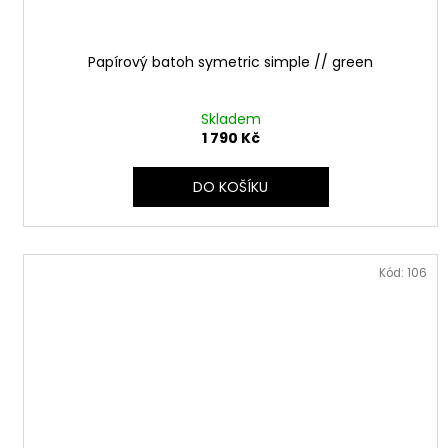
Papírový batoh symetric simple // green
Skladem
1 790 Kč
DO KOŠÍKU
Kód:
106