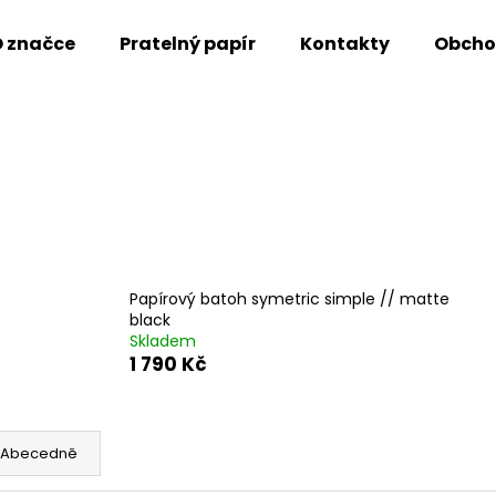
 značce
Pratelný papír
Kontakty
Obcho
Co potřebujete najít?
HLEDAT
Doporučujeme
Papírový batoh symetric simple // matte
black
Skladem
1 790 Kč
Abecedně