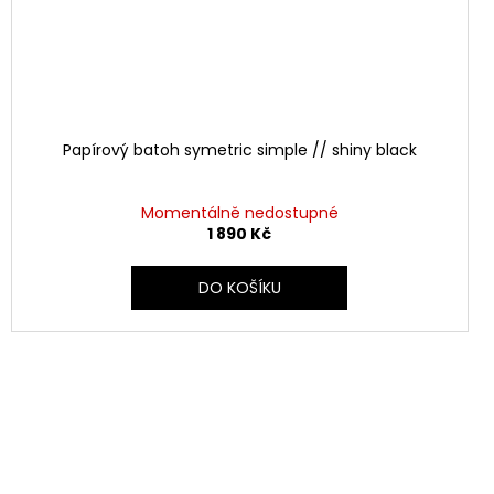
Papírový batoh symetric simple // shiny black
Momentálně nedostupné
1 890 Kč
DO KOŠÍKU