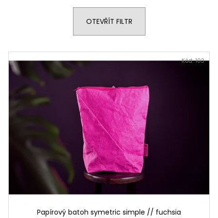
PAPÍROVÁ LEDVINKA S LANEM // DARK
PAPÍROVÁ LEDVI
GREEN + BLACK
OCEAN
OTEVŘÍT FILTR
1 190 Kč
1 190 Kč
Kód:
103
Papírový batoh symetric simple // fuchsia