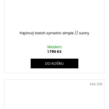
Papírový batoh symetric simple // sunny
Skladem
1 790 Kč
DO KOŠÍKU
Kód:
328