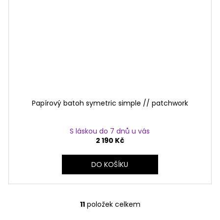
Papírový batoh symetric simple // patchwork
S láskou do 7 dnů u vás
2 190 Kč
DO KOŠÍKU
11
položek celkem
O