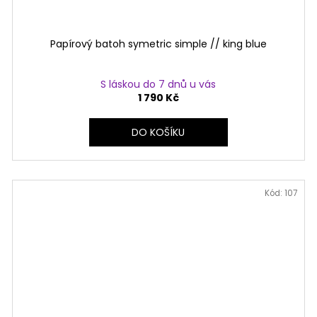
Papírový batoh symetric simple // king blue
S láskou do 7 dnů u vás
1 790 Kč
DO KOŠÍKU
Kód:
107