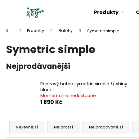
K
Přejít
na
o
Produkty
O
obsah
Zpět
Zpět
š
do
do
í
Domů
Produkty
Batohy
Symetric simple
k
obchodu
obchodu
Symetric simple
Nejprodávanější
Papírový batoh symetric simple // shiny
black
Momentálně nedostupné
1 890 Kč
Ř
a
Nejlevnější
Nejdražší
Nejprodávanější
z