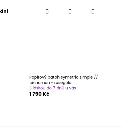
Hledat
Přihlášení
Nákupní
dní podmínky
košík
Papírový batoh symetric simple //
cinnamon ~ rosegold
S láskou do 7 dnů u vás
1 790 Kč
Následující