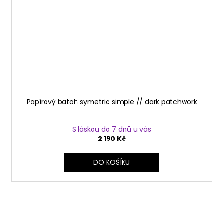
Papírový batoh symetric simple // dark patchwork
S láskou do 7 dnů u vás
2 190 Kč
DO KOŠÍKU