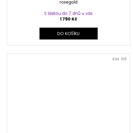
rosegold
S láskou do 7 dnů u vás
1 790 Kč
DO KOŠÍKU
Kód:
105