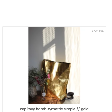
NKA // FUCHSIA ~
Kód:
104
Papírový batoh symetric simple // gold