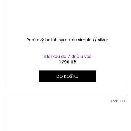
Papírový batoh symetric simple // silver
S láskou do 7 dnů u vás
1 790 Kč
DO KOŠÍKU
Kód:
333