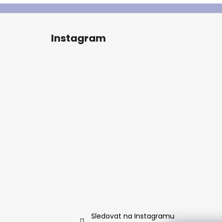
Z
á
Instagram
p
a
t
í
Sledovat na Instagramu