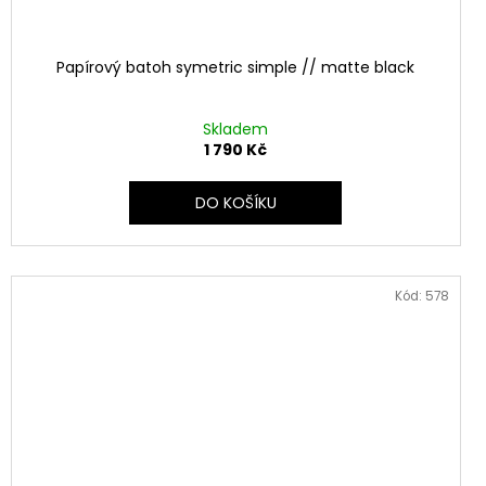
Papírový batoh symetric simple // matte black
Skladem
1 790 Kč
DO KOŠÍKU
Kód:
578