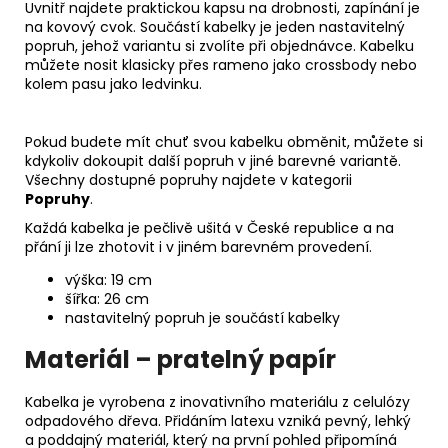
Uvnitř najdete praktickou kapsu na drobnosti, zapínání je
na kovový cvok. Součástí kabelky je jeden nastavitelný
popruh, jehož variantu si zvolíte při objednávce. Kabelku
můžete nosit klasicky přes rameno jako crossbody nebo
kolem pasu jako ledvinku.
Pokud budete mít chuť svou kabelku obměnit, můžete si
kdykoliv dokoupit další popruh v jiné barevné variantě.
Všechny dostupné popruhy najdete v kategorii
Popruhy
.
Každá kabelka je pečlivě ušitá v České republice a na
přání ji lze zhotovit i v jiném barevném provedení.
výška: 19 cm
šířka: 26 cm
nastavitelný popruh je součástí kabelky
Materiál – pratelný papír
Kabelka je vyrobena z inovativního materiálu z celulózy
odpadového dřeva. Přidáním latexu vzniká pevný, lehký
a poddajný materiál, který na první pohled připomíná