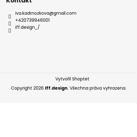
Kontakt
iva.kadrnozkova
@
gmail.com
+420739946001
iff.design_/
Vytvořil Shoptet
Copyright 2026
Iff.design
. Všechna práva vyhrazena.