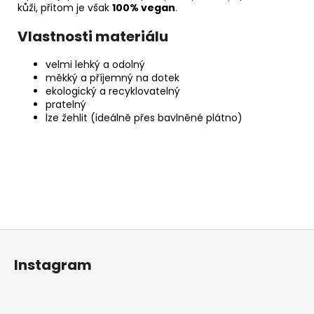
kůži, přitom je však
100% vegan
.
Vlastnosti materiálu
velmi lehký a odolný
měkký a příjemný na dotek
ekologický a recyklovatelný
pratelný
lze žehlit (ideálně přes bavlněné plátno)
Z
á
Instagram
p
a
t