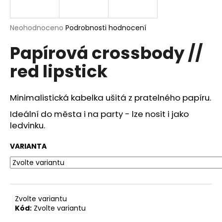
a
j
Průměrné
Neohodnoceno
Podrobnosti hodnocení
í
hodnocení
Papírová crossbody //
produktu
t
je
?
red lipstick
0,0
z
5
hvězdiček.
Minimalistická kabelka ušitá z pratelného papíru.
Ideální do města i na party - lze nosit i jako
HLEDAT
ledvinku.
VARIANTA
D
o
p
o
Zvolte variantu
r
Kód:
Zvolte variantu
u