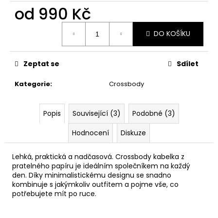
č
od
990 Kč
u
j
Měrná
e
DO KOŠÍKU
cena:
m
e
Zeptat se
Sdílet
PAPÍROVÁ
Kategorie
:
Crossbody
LEDVINKA
S
LANEM
Popis
Související (3)
Podobné (3)
//
OCEAN
+
Hodnocení
Diskuze
PINK
1
Lehká, praktická a nadčasová. Crossbody kabelka z
190
pratelného papíru je ideálním společníkem na každý
Kč
den. Díky minimalistickému designu se snadno
kombinuje s jakýmkoliv outfitem a pojme vše, co
potřebujete mít po ruce.