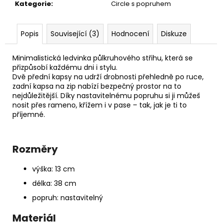
č
Kategorie
:
Circle s popruhem
u
j
e
Popis
Související (3)
Hodnocení
Diskuze
m
e
Minimalistická ledvinka půlkruhového střihu, která se
přizpůsobí každému dni i stylu.
Dvě přední kapsy na udrží drobnosti přehledně po ruce,
PAPÍROVÁ
zadní kapsa na zip nabízí bezpečný prostor na to
KAPSIČKA
nejdůležitější. Díky nastavitelnému popruhu si ji můžeš
S
nosit přes rameno, křížem i v pase – tak, jak je ti to
ŘETĚZEM//
příjemné.
BLACK
+
DARK
SILVER
Rozměry
590
Kč
výška: 13 cm
délka: 38 cm
popruh: nastavitelný
Materiál