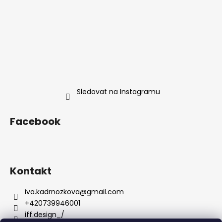
Sledovat na Instagramu
Facebook
Kontakt
iva.kadrnozkova
@
gmail.com
+420739946001
iff.design_/