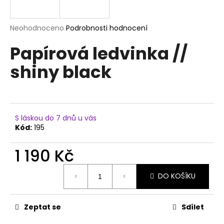
a
j
Průměrné
Neohodnoceno
Podrobnosti hodnocení
í
hodnocení
Papírová ledvinka //
produktu
t
je
?
shiny black
0,0
z
5
hvězdiček.
HLEDAT
S láskou do 7 dnů u vás
Kód:
195
1 190 Kč
D
Měrná
o
DO KOŠÍKU
cena:
p
o
r
Zeptat se
Sdílet
u