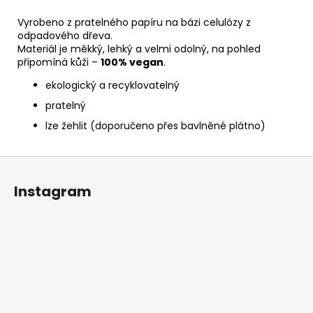
Vyrobeno z pratelného papíru na bázi celulózy z
odpadového dřeva.
Materiál je měkký, lehký a velmi odolný, na pohled
připomíná kůži –
100% vegan
.
ekologický a recyklovatelný
pratelný
lze žehlit (doporučeno přes bavlněné plátno)
Z
á
Instagram
p
a
t
í