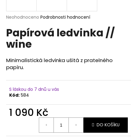
a
j
Průměrné
Neohodnoceno
Podrobnosti hodnocení
í
hodnocení
Papírová ledvinka //
produktu
t
je
?
wine
0,0
z
5
hvězdiček.
Minimalistická ledvinka ušitá z pratelného
papíru.
HLEDAT
S láskou do 7 dnů u vás
Kód:
584
D
o
1 090 Kč
p
o
Měrná
r
DO KOŠÍKU
cena:
u