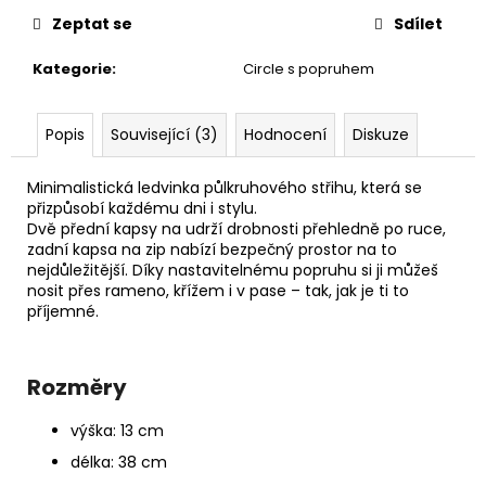
č
u
Zeptat se
Sdílet
j
Kategorie
:
Circle s popruhem
e
m
e
Popis
Související (3)
Hodnocení
Diskuze
PAPÍROVÁ
Minimalistická ledvinka půlkruhového střihu, která se
LEDVINKA
přizpůsobí každému dni i stylu.
S
Dvě přední kapsy na udrží drobnosti přehledně po ruce,
LANEM
zadní kapsa na zip nabízí bezpečný prostor na to
//
nejdůležitější. Díky nastavitelnému popruhu si ji můžeš
DARK
nosit přes rameno, křížem i v pase – tak, jak je ti to
GREEN
příjemné.
+
BLACK
1
190
Rozměry
Kč
výška: 13 cm
délka: 38 cm