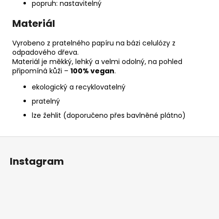
popruh: nastavitelný
Materiál
Vyrobeno z pratelného papíru na bázi celulózy z
odpadového dřeva.
Materiál je měkký, lehký a velmi odolný, na pohled
připomíná kůži –
100% vegan
.
ekologický a recyklovatelný
pratelný
lze žehlit (doporučeno přes bavlněné plátno)
Z
á
Instagram
p
a
t
í