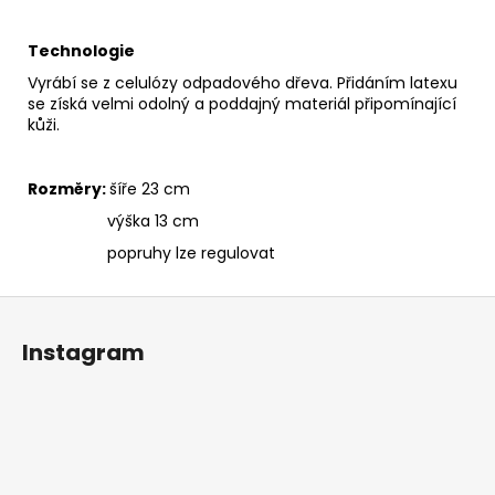
Technologie
Vyrábí se z celulózy odpadového dřeva. Přidáním latexu
se získá velmi odolný a poddajný materiál připomínající
kůži.
Rozměry:
šíře 23 cm
výška 13 cm
popruhy lze regulovat
Z
á
Instagram
p
a
t
í