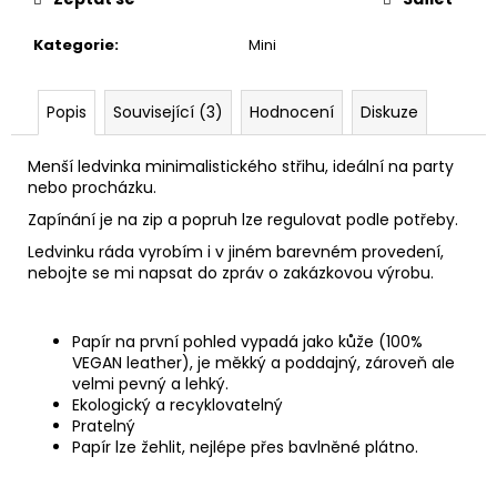
č
u
Kategorie
:
Mini
j
e
m
Popis
Související (3)
Hodnocení
Diskuze
e
Menší ledvinka minimalistického střihu, ideální na party
nebo procházku.
PAPÍROVÁ
KAPSIČKA
Zapínání je na zip a popruh lze regulovat podle potřeby.
S
ŘETĚZEM//
Ledvinku ráda vyrobím i v jiném barevném provedení,
BLACK
nebojte se mi napsat do zpráv o zakázkovou výrobu.
+
DARK
SILVER
Papír na první pohled vypadá jako kůže (100%
590
VEGAN leather), je měkký a poddajný, zároveň ale
Kč
velmi pevný a lehký.
Ekologický a recyklovatelný
Pratelný
Papír lze žehlit, nejlépe přes bavlněné plátno.