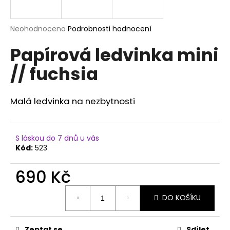
a
j
Průměrné
Neohodnoceno
Podrobnosti hodnocení
í
hodnocení
Papírová ledvinka mini
produktu
t
je
?
// fuchsia
0,0
z
5
hvězdiček.
Malá ledvinka na nezbytnosti
HLEDAT
S láskou do 7 dnů u vás
Kód:
523
D
690 Kč
o
p
Měrná
o
DO KOŠÍKU
cena:
r
u
Zeptat se
Sdílet