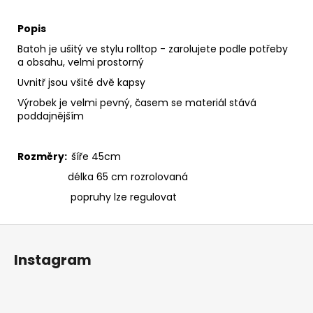
Popis
Batoh je ušitý ve stylu rolltop - zarolujete podle potřeby
a obsahu, velmi prostorný
Uvnitř jsou všité dvě kapsy
Výrobek je velmi pevný, časem se materiál stává
poddajnějším
Rozměry:
šíře 45cm
délka 65 cm rozrolovaná
popruhy lze regulovat
Z
á
Instagram
p
a
t