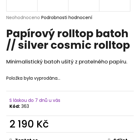
a
j
Průměrné
Neohodnoceno
Podrobnosti hodnocení
í
hodnocení
Papírový rolltop batoh
produktu
t
je
?
// silver cosmic rolltop
0,0
z
5
hvězdiček.
Minimalistický batoh ušitý z pratelného papíru.
HLEDAT
Položka byla vyprodána…
D
S láskou do 7 dnů u vás
o
Kód:
363
p
o
2 190 Kč
r
Měrná
u
cena: