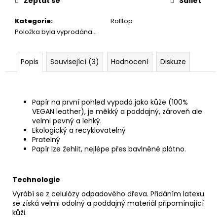
č
Zeptat se
Sdílet
u
Kategorie
:
Rolltop
j
Položka byla vyprodána…
e
m
e
Popis
Související (3)
Hodnocení
Diskuze
PAPÍROVÁ
LEDVINKA
//
Papír na první pohled vypadá jako kůže (100%
FUCHSIA
VEGAN leather), je měkký a poddajný, zároveň ale
~
velmi pevný a lehký.
OCEAN
Ekologický a recyklovatelný
1
Pratelný
190
Papír lze žehlit, nejlépe přes bavlněné plátno.
Kč
Technologie
Vyrábí se z celulózy odpadového dřeva. Přidáním latexu
se získá velmi odolný a poddajný materiál připomínající
kůži.